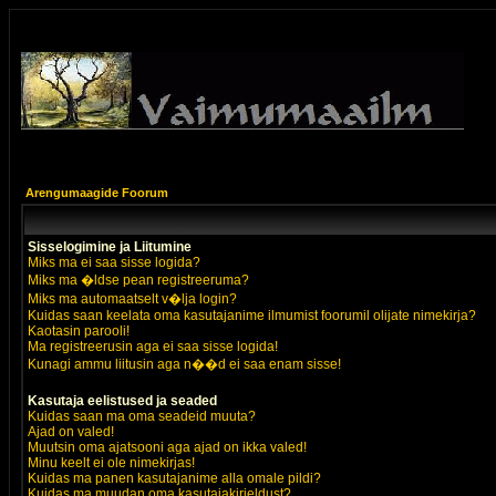
Arengumaagide Foorum
Sisselogimine ja Liitumine
Miks ma ei saa sisse logida?
Miks ma �ldse pean registreeruma?
Miks ma automaatselt v�lja login?
Kuidas saan keelata oma kasutajanime ilmumist foorumil olijate nimekirja?
Kaotasin parooli!
Ma registreerusin aga ei saa sisse logida!
Kunagi ammu liitusin aga n��d ei saa enam sisse!
Kasutaja eelistused ja seaded
Kuidas saan ma oma seadeid muuta?
Ajad on valed!
Muutsin oma ajatsooni aga ajad on ikka valed!
Minu keelt ei ole nimekirjas!
Kuidas ma panen kasutajanime alla omale pildi?
Kuidas ma muudan oma kasutajakirjeldust?