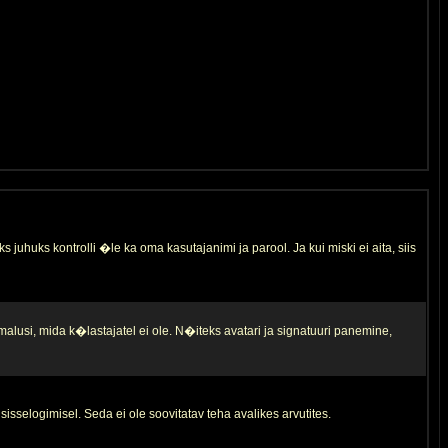
s juhuks kontrolli �le ka oma kasutajanimi ja parool. Ja kui miski ei aita, siis
malusi, mida k�lastajatel ei ole. N�iteks avatari ja signatuuri panemine,
sisselogimisel. Seda ei ole soovitatav teha avalikes arvutites.