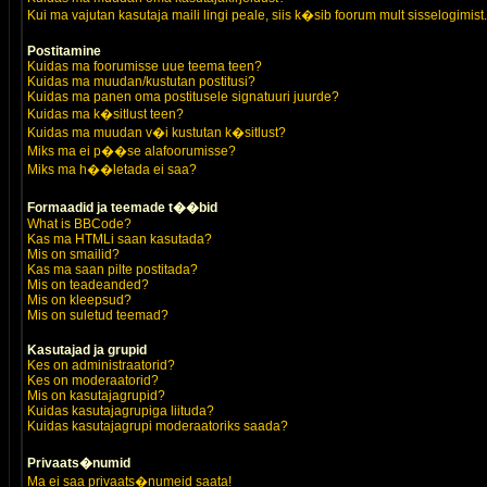
Kui ma vajutan kasutaja maili lingi peale, siis k�sib foorum mult sisselogimist.
Postitamine
Kuidas ma foorumisse uue teema teen?
Kuidas ma muudan/kustutan postitusi?
Kuidas ma panen oma postitusele signatuuri juurde?
Kuidas ma k�sitlust teen?
Kuidas ma muudan v�i kustutan k�sitlust?
Miks ma ei p��se alafoorumisse?
Miks ma h��letada ei saa?
Formaadid ja teemade t��bid
What is BBCode?
Kas ma HTMLi saan kasutada?
Mis on smailid?
Kas ma saan pilte postitada?
Mis on teadeanded?
Mis on kleepsud?
Mis on suletud teemad?
Kasutajad ja grupid
Kes on administraatorid?
Kes on moderaatorid?
Mis on kasutajagrupid?
Kuidas kasutajagrupiga liituda?
Kuidas kasutajagrupi moderaatoriks saada?
Privaats�numid
Ma ei saa privaats�numeid saata!