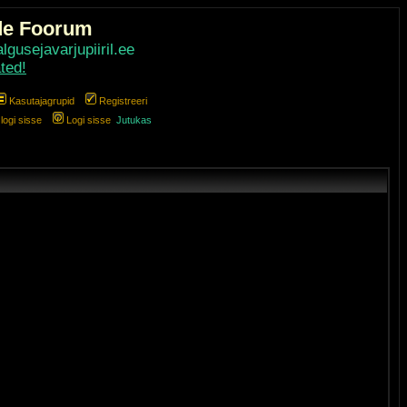
de Foorum
gusejavarjupiiril.ee
ted!
Kasutajagrupid
Registreeri
ogi sisse
Logi sisse
Jutukas