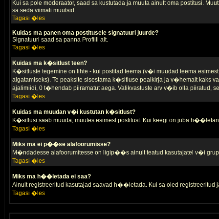
Kui sa pole moderaator, saad sa kustutada ja muuta ainult oma postitusi. Muutm
sa seda viimati muutsid.
Tagasi �les
Kuidas ma panen oma postitusele signatuuri juurde?
Signatuuri saad sa panna Profiili alt.
Tagasi �les
Kuidas ma k�sitlust teen?
K�sitluste tegemine on lihte - kui postitad teema (v�i muudad teema esimest 
algatamiseks). Te peaksite sisestama k�sitluse pealkirja ja v�hemalt kaks va
ajalimiidi, 0 t�hendab piiramatut aega. Valikvastuste arv v�ib olla piiratud,
Tagasi �les
Kuidas ma muudan v�i kustutan k�sitlust?
K�sitlusi saab muuda, muutes esimest postitust. Kui keegi on juba h��letanu
Tagasi �les
Miks ma ei p��se alafoorumisse?
M�ndadesse alafoorumitesse on ligip��s ainult teatud kasutajatel v�i grup
Tagasi �les
Miks ma h��letada ei saa?
Ainult registreeritud kasutajad saavad h��letada. Kui sa oled registreeritud ja 
Tagasi �les