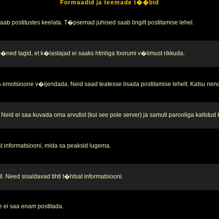
Formaadid ja teemade t��bid
b postitustes keelata. T�psemad juhised saab lingilt postitamise lehel.
 m�ned tagid, et k�lastajad ei saaks htmliga foorumi v�limust rikkuda.
 emotsioone v�ljendada. Neid saad teatesse lisada postitamise lehelt. Katsu nend
Neid ei saa kuvada oma arvutist (kui see pole server) ja samuti parooliga kaitstud
t informatsiooni, mida sa peaksid lugema.
. Need sisaldavad tihti t�htsat informatsiooni.
 ei saa enam postitada.