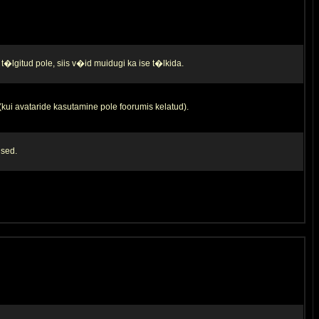
t�lgitud pole, siis v�id muidugi ka ise t�lkida.
 (kui avataride kasutamine pole foorumis kelatud).
used.