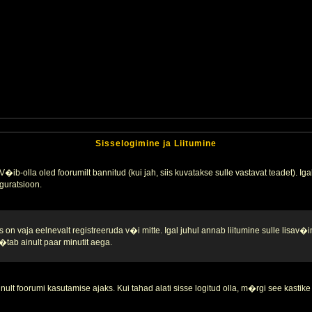
Sisselogimine ja Liitumine
�ib-olla oled foorumilt bannitud (kui jah, siis kuvatakse sulle vastavat teadet). Igak
guratsioon.
 on vaja eelnevalt registreeruda v�i mitte. Igal juhul annab liitumine sulle lisav�i
tab ainult paar minutit aega.
nult foorumi kasutamise ajaks. Kui tahad alati sisse logitud olla, m�rgi see kastike 