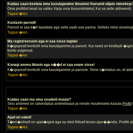
Kuidas saan keelata oma kasutajanime ilmumist foorumil olijate nimekirja
Oma profiilist leiad sa valiku
Varja oma foorumilolekut
; Kui sa selle aktiveerid
Tagasi �les
Kaotasin parooli!
Parooli ei saa k�ll taastada aga selle saab uue panna. Selleks mine sisselogim
Tagasi �les
Ma registreerusin aga ei saa sisse logida!
K�igepealt kontrolli oma kasutajanime ja parooli. Kui need on kindlasti �iged,
konto sulgenud.
Tagasi �les
Kunagi ammu liitusin aga n��d ei saa enam sisse!
K�igepealt kontrolli oma kasutajanime ja paroole. Teine v�imalus on, et adm
Tagasi �les
Kuidas saan ma oma seadeid muuta?
Sinu andmed on salvestatud andmebaasi ja nende muutmiseks kasuta
Profiil
Tagasi �les
Ajad on valed!
T�en�oliselt on ajad�iged aga sa oled lihtsalt teises ajav��ndis. Profiili 
Tagasi �les