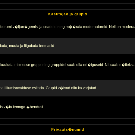
Kasutajad ja grupid
 foorumi v�ljan�gemist ja seadeid ning m��rata moderaatoreid. Neil on moderaa
ada, muuta ja liigutada teemasid.
kuuluda mitmesse gruppi ning gruppidel saab olla eri�iguseid. Nii saab n�iteks
liitumisavalduse esitada. Grupid v�ivad olla ka varjatud.
 siis v�ta temaga �hendust.
Privaats�numid