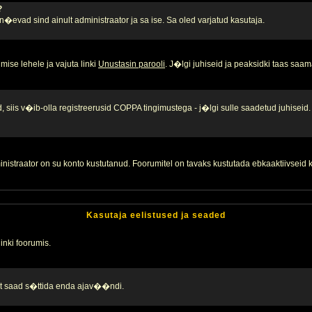
?
, n�evad sind ainult administraator ja sa ise. Sa oled varjatud kasutaja.
ise lehele ja vajuta linki
Unustasin parooli
. J�lgi juhiseid ja peaksidki taas saam
 siis v�ib-olla registreerusid COPPA tingimustega - j�lgi sulle saadetud juhiseid.
inistraator on su konto kustutanud. Foorumitel on tavaks kustutada ebkaaktiivsei
Kasutaja eelistused ja seaded
linki foorumis.
alt saad s�ttida enda ajav��ndi.