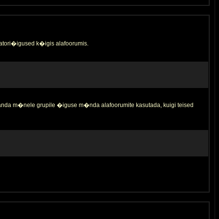
tori�igused k�igis alafoorumis.
 anda m�nele grupile �iguse m�nda alafoorumite kasutada, kuigi teised