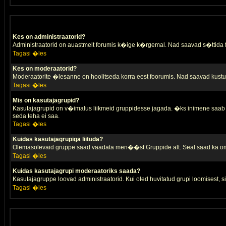
Kes on administraatorid?
Administraatorid on auastmelt forumis k�ige k�rgemal. Nad saavad s�ttida
Tagasi �les
Kes on moderaatorid?
Moderaatorite �lesanne on hoolitseda korra eest foorumis. Nad saavad kustut
Tagasi �les
Mis on kasutajagrupid?
Kasutajagrupid on v�imalus liikmeid gruppidesse jagada. �ks inimene saab 
seda teha ei saa.
Tagasi �les
Kuidas kasutajagrupiga liituda?
Olemasolevaid gruppe saad vaadata men��st Gruppide alt. Seal saad ka oma 
Tagasi �les
Kuidas kasutajagrupi moderaatoriks saada?
Kasutajagruppe loovad administraatorid. Kui oled huvitatud grupi loomisest,
Tagasi �les