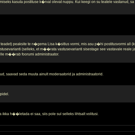
iseks kasuta postituse k�rval olevat nuppu. Kui keegi on su teatele vastanud, sa se
teadet) peaksite te n�gema Lisa k�sitlus vormi, mis asu p�hi postitusvormi all (k
stusevarianti (selleks, et m��rata vastusevarianti sisestage see vastavale reale 
 selle m��rab foorumi administraator.
d, saavad seda muuta ainult moderaatorid ja administraatorid.
pidel.
ikka h��letada ei saa, siis pole sul selleks lihtsalt volitusi.