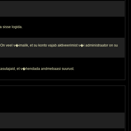
a sisse logida.
 On veel v�imalik, et su konto vajab aktiveerimist v�i administraator on su
d kasutajaid, et v�hendada andmebaasi suurust.