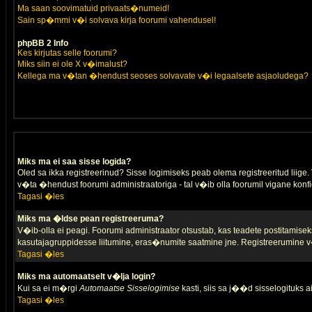
Ma saan soovimatuid privaats�numeid!
Sain sp�mmi v�i solvava kirja foorumi vahendusel!
phpBB 2 Info
Kes kirjutas selle foorumi?
Miks siin ei ole X v�imalust?
Kellega ma v�tan �hendust seoses solvavate v�i legaalsete asjaoludega?
Miks ma ei saa sisse logida?
Oled sa ikka registreerinud? Sisse logimiseks peab olema registreeritud liige. V
v�ta �hendust foorumi administraatoriga - tal v�ib olla foorumil vigane konfi
Tagasi �les
Miks ma �ldse pean registreeruma?
V�ib-olla ei peagi. Foorumi administraator otsustab, kas teadete postitamiseks
kasutajagruppidesse liitumine, eras�numite saatmine jne. Registreerumine v�
Tagasi �les
Miks ma automaatselt v�lja login?
Kui sa ei m�rgi
Automaatse Sisselogimise
kasti, siis sa j��d sisselogituks ai
Tagasi �les