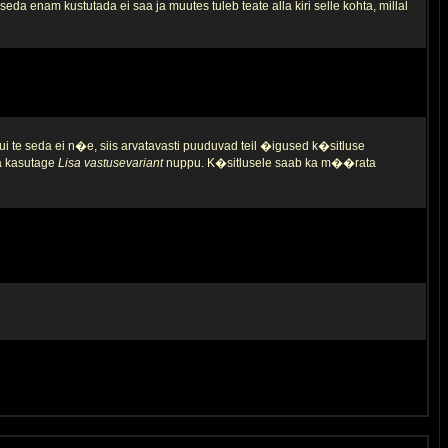
da enam kustutada ei saa ja muutes tuleb teate alla kiri selle kohta, millal
ui te seda ei n�e, siis arvatavasti puuduvad teil �igused k�sitluse
ja kasutage
Lisa vastusevariant
nuppu. K�sitlusele saab ka m��rata