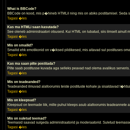
What is BBCode?
BBCode on kood, mis p�hineb HTMLil ning mis on abiks postitamisel. Seda saa
Tagasi �les
Kas ma HTMLi saan kasutada?
See oleneb administraatori otsusest. Kui HTML on lubatud, siis ilmselt ainult
Tagasi �les
Mis on smailid?
Smailid ehk emotikonid on v�iksed pildikesed, mis aitavad sul postituses oma
Tagasi �les
Kas ma saan pilte postitada?
Pilte saab postitusse kuvada aga selleks peavad nad olema avalikus serveris. 
Tagasi �les
Mis on teadeanded?
Teadeanded ilmuvad alafoorumis teiste postituste kohale ja sisaldavad t�htsa
Tagasi �les
Mis on kleepsud?
Kleepsud on teemade liik, mille puhul kleeps asub alafoorumis teadeannete all
Tagasi �les
Mis on suletud teemad?
Teemasid saavad sulgeda administraatorid ja moderaatorid. Suletud teemasse
Tagasi �les