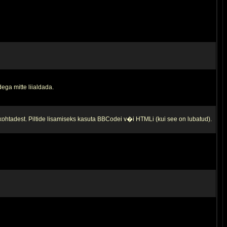
ega mitte liialdada.
 kohtadest. Piltide lisamiseks kasuta BBCodei v�i HTMLi (kui see on lubatud).