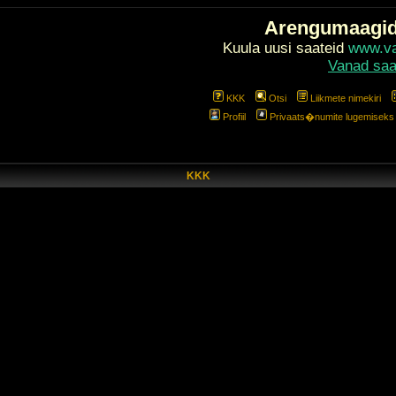
Arengumaagi
Kuula uusi saateid
www.val
Vanad saa
KKK
Otsi
Liikmete nimekiri
Profiil
Privaats�numite lugemiseks l
KKK