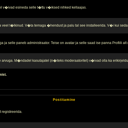
l v�ivad esineda selle t�ttu v�iksed nihked kellaajas.
a veel t�lkinud. V�ta temaga �hendust ja palu tal see installeerida. V�i kui seda 
ja selle paneb administraator. Teise on avatar ja selle saad ise panna Profiili alt
te arvuga. M�ndadel kasutajatel (n�iteks moderaatoritel) v�ivad olla ka erikirjeld
mist.
Postitamine
 registreerida.