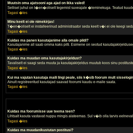
Muutsin oma ajatsooni aga ajad on ikka valed!
Sellisel juhul on t�en�oliselt tegemist suveajale �leminekuga. Teatud kuude
Tagasi �les
Minu keelt ei ole nimekirjas!
T�en�oliselt ei installeerinud administraator seda keelt v�i ei ole keegi sed
Tagasi �les
Kuidas ma panen kasutajanime alla omale pildi?
Kasutajanime all saab omma kaks pilti. Esimene on seotud kasutajakirjeldusega 
Tagasi �les
Kuidas ma muudan oma kasutajakirjeldust?
Tavaliselt ei saagi seda muuta ja kasutajakirjeldus muutub koos sinu postitus
Tagasi �les
Kui ma vajutan kasutaja maili lingi peale, siis k�sib foorum mult sisselogi
Ainult registreeritud kasutajad saavad foorumi kaudu e-maile saata.
Tagasi �les
Kuidas ma foorumisse uue teema teen?
Lihtsalt kasuta vastavat nuppu mingis alateemas. Sul v�ib olla tarvis eelnevalt
Tagasi �les
Kuidas ma muudan/kustutan postitusi?