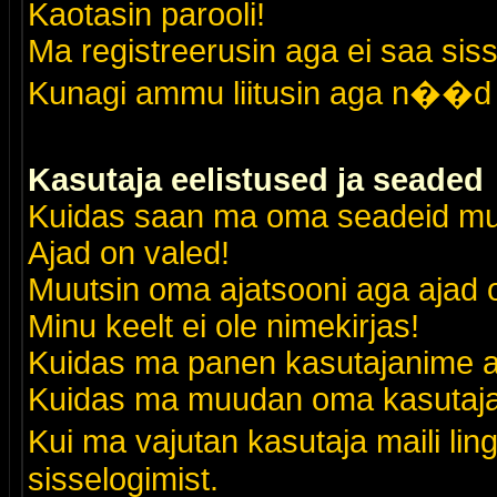
Kaotasin parooli!
Ma registreerusin aga ei saa siss
Kunagi ammu liitusin aga n��d 
Kasutaja eelistused ja seaded
Kuidas saan ma oma seadeid m
Ajad on valed!
Muutsin oma ajatsooni aga ajad o
Minu keelt ei ole nimekirjas!
Kuidas ma panen kasutajanime al
Kuidas ma muudan oma kasutajak
Kui ma vajutan kasutaja maili lin
sisselogimist.