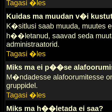
Tagasi �les
Kuidas ma muudan v�i kustut
K�sitlusi saab muuda, muutes esi
h��letanud, saavad seda muuta 
administraatorid.
Tagasi �les
Miks ma ei p��se alafoorumi
M�ndadesse alafoorumitesse on 
gruppidel.
Tagasi �les
Miks ma h��letada ei saa?