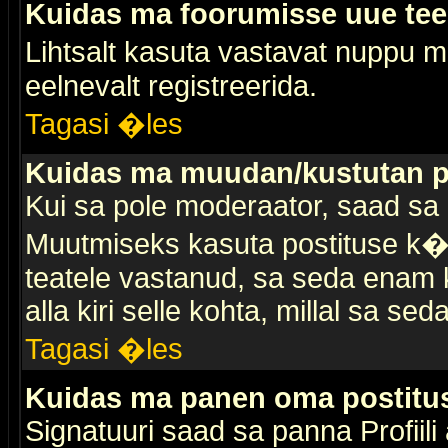
Kuidas ma foorumisse uue te
Lihtsalt kasuta vastavat nuppu mi
eelnevalt registreerida.
Tagasi �les
Kuidas ma muudan/kustutan p
Kui sa pole moderaator, saad sa 
Muutmiseks kasuta postituse k�r
teatele vastanud, sa seda enam k
alla kiri selle kohta, millal sa sed
Tagasi �les
Kuidas ma panen oma postitus
Signatuuri saad sa panna Profiili a