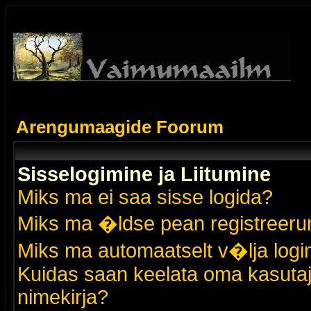
Arengumaagide Foorum
Sisselogimine ja Liitumine
Miks ma ei saa sisse logida?
Miks ma �ldse pean registreer
Miks ma automaatselt v�lja logi
Kuidas saan keelata oma kasutaja
nimekirja?