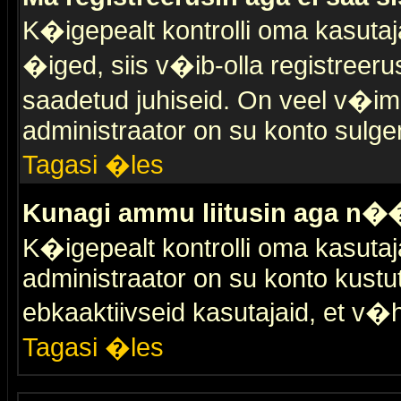
K�igepealt kontrolli oma kasutaja
�iged, siis v�ib-olla registreer
saadetud juhiseid. On veel v�ima
administraator on su konto sulge
Tagasi �les
Kunagi ammu liitusin aga n��
K�igepealt kontrolli oma kasutaj
administraator on su konto kustu
ebkaaktiivseid kasutajaid, et v
Tagasi �les