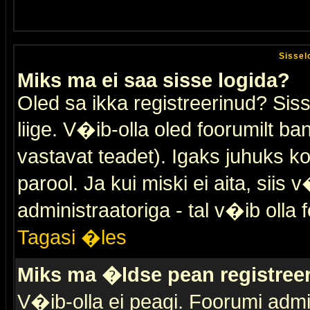
Sissel
Miks ma ei saa sisse logida?
Oled sa ikka registreerinud? Sis
liige. V�ib-olla oled foorumilt ban
vastavat teadet). Igaks juhuks ko
parool. Ja kui miski ei aita, sii
administraatoriga - tal v�ib olla 
Tagasi �les
Miks ma �ldse pean registre
V�ib-olla ei peagi. Foorumi admi