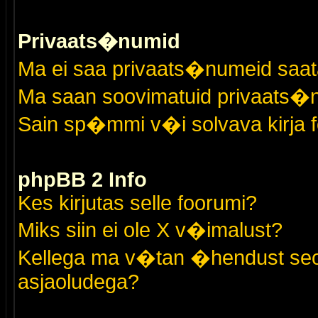
Privaats�numid
Ma ei saa privaats�numeid saat
Ma saan soovimatuid privaats�
Sain sp�mmi v�i solvava kirja 
phpBB 2 Info
Kes kirjutas selle foorumi?
Miks siin ei ole X v�imalust?
Kellega ma v�tan �hendust seo
asjaoludega?