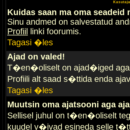
Kasutaja
Kuidas saan ma oma seadeid
Sinu andmed on salvestatud an
Profiil
linki foorumis.
Tagasi �les
Ajad on valed!
T�en�oliselt on ajad�iged aga s
Profiili alt saad s�ttida enda a
Tagasi �les
Muutsin oma ajatsooni aga aja
Sellisel juhul on t�en�oliselt t
kuudel v�ivad esineda selle t�t