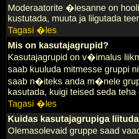
Moderaatorite �lesanne on hooli
kustutada, muuta ja liigutada tee
Tagasi �les
Mis on kasutajagrupid?
Kasutajagrupid on v�imalus liik
saab kuuluda mitmesse gruppi nin
saab n�iteks anda m�nele grup
kasutada, kuigi teised seda teha 
Tagasi �les
Kuidas kasutajagrupiga liitud
Olemasolevaid gruppe saad vaa