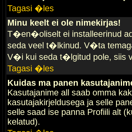
Tagasi �les
Minu keelt ei ole nimekirjas!
T�en�oliselt ei installeerinud ad
seda veel t�lkinud. V�ta temaga 
V�i kui seda t�lgitud pole, siis 
Tagasi �les
Kuidas ma panen kasutajanime 
Kasutajanime all saab omma kaks
kasutajakirjeldusega ja selle pan
selle saad ise panna Profiili alt 
kelatud).