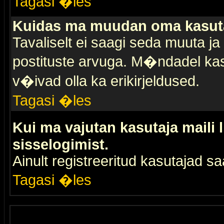
Tagasi �les
Kuidas ma muudan oma kasuta
Tavaliselt ei saagi seda muuta j
postituste arvuga. M�ndadel kas
v�ivad olla ka erikirjeldused.
Tagasi �les
Kui ma vajutan kasutaja maili 
sisselogimist.
Ainult registreeritud kasutajad 
Tagasi �les