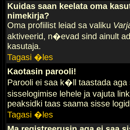
Kuidas saan keelata oma kasut
nimekirja?
Oma profiilist leiad sa valiku
Varj
aktiveerid, n�evad sind ainult ad
kasutaja.
Tagasi �les
Kaotasin parooli!
Parooli ei saa k�ll taastada aga
sisselogimise lehele ja vajuta lin
peaksidki taas saama sisse logid
Tagasi �les
Ma registreerusin aga ei saa si