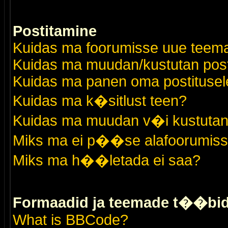
Postitamine
Kuidas ma foorumisse uue teem
Kuidas ma muudan/kustutan post
Kuidas ma panen oma postitusele
Kuidas ma k�sitlust teen?
Kuidas ma muudan v�i kustutan
Miks ma ei p��se alafoorumis
Miks ma h��letada ei saa?
Formaadid ja teemade t��bi
What is BBCode?