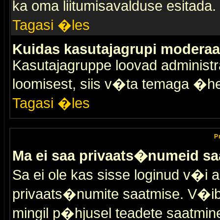
ka oma liitumisavalduse esitada.
Tagasi �les
Kuidas kasutajagrupi moderaa
Kasutajagruppe loovad administra
loomisest, siis v�ta temaga �h
Tagasi �les
P
Ma ei saa privaats�numeid sa
Sa ei ole kas sisse loginud v�i 
privaats�numite saatmise. V�ib ka
mingil p�hjusel teadete saatmin