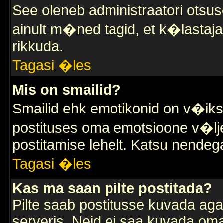
See oleneb administraatori otsuse
ainult m�ned tagid, et k�lastaja
rikkuda.
Tagasi �les
Mis on smailid?
Smailid ehk emotikonid on v�ikse
postituses oma emotsioone v�lje
postitamise lehelt. Katsu nendega 
Tagasi �les
Kas ma saan pilte postitada?
Pilte saab postitusse kuvada ag
serveris. Neid ei saa kuvada oma 