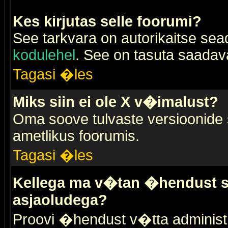
Kes kirjutas selle foorumi?
See tarkvara on autorikaitse sea
kodulehel
. See on tasuta saadaval
Tagasi �les
Miks siin ei ole X v�imalust?
Oma soove tulvaste versioonide
ametlikus foorumis.
Tagasi �les
Kellega ma v�tan �hendust se
asjaoludega?
Proovi �hendust v�tta administr