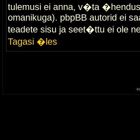
tulemusi ei anna, v�ta �hendus
omanikuga). pbpBB autorid ei saa
teadete sisu ja seet�ttu ei ole n
Tagasi �les
© 