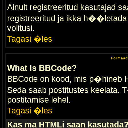
Ainult registreeritud kasutajad 
registreeritud ja ikka h��letada ei
volitusi.
Tagasi �les
Formaad
What is BBCode?
BBCode on kood, mis p�hineb HTM
Seda saab postitustes keelata. T
postitamise lehel.
Tagasi �les
Kas ma HTMLi saan kasutada