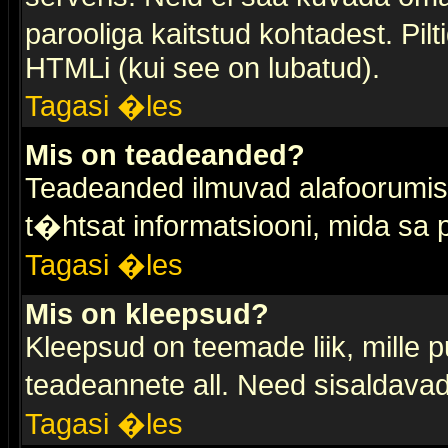
parooliga kaitstud kohtadest. Pi
HTMLi (kui see on lubatud).
Tagasi �les
Mis on teadeanded?
Teadeanded ilmuvad alafoorumis t
t�htsat informatsiooni, mida sa
Tagasi �les
Mis on kleepsud?
Kleepsud on teemade liik, mille 
teadeannete all. Need sisaldavad 
Tagasi �les