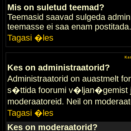
Mis on suletud teemad?
Teemasid saavad sulgeda adminis
teemasse ei saa enam postitada
Tagasi �les
Kas
Kes on administraatorid?
Administraatorid on auastmelt 
s�ttida foorumi v�ljan�gemist
moderaatoreid. Neil on moderaat
Tagasi �les
Kes on moderaatorid?