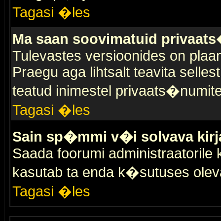
Tagasi �les
Ma saan soovimatuid privaat
Tulevastes versioonides on plaan
Praegu aga lihtsalt teavita selles
teatud inimestel privaats�numit
Tagasi �les
Sain sp�mmi v�i solvava kirj
Saada foorumi administraatorile k
kasutab ta enda k�sutuses olev
Tagasi �les