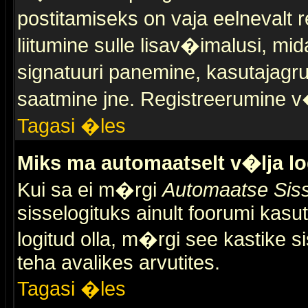
postitamiseks on vaja eelnevalt r
liitumine sulle lisav�imalusi, mid
signatuuri panemine, kasutajagr
saatmine jne. Registreerumine v�
Tagasi �les
Miks ma automaatselt v�lja l
Kui sa ei m�rgi
Automaatse Siss
sisselogituks ainult foorumi kasu
logitud olla, m�rgi see kastike s
teha avalikes arvutites.
Tagasi �les