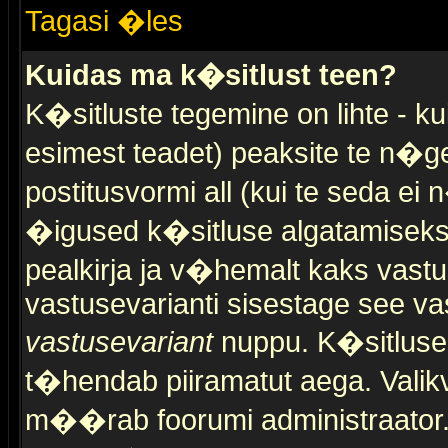
Tagasi �les
Kuidas ma k�sitlust teen?
K�sitluste tegemine on lihte - 
esimest teadet) peaksite te n�g
postitusvormi all (kui te seda ei 
�igused k�sitluse algatamiseks)
pealkirja ja v�hemalt kaks vast
vastusevarianti sisestage see va
vastusevariant
nuppu. K�sitlusel
t�hendab piiramatut aega. Valikva
m��rab foorumi administraator