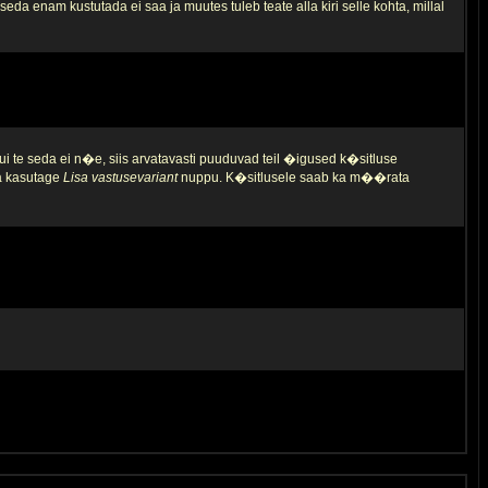
da enam kustutada ei saa ja muutes tuleb teate alla kiri selle kohta, millal
ui te seda ei n�e, siis arvatavasti puuduvad teil �igused k�sitluse
ja kasutage
Lisa vastusevariant
nuppu. K�sitlusele saab ka m��rata