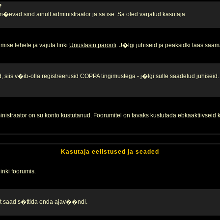
?
, n�evad sind ainult administraator ja sa ise. Sa oled varjatud kasutaja.
ise lehele ja vajuta linki
Unustasin parooli
. J�lgi juhiseid ja peaksidki taas saam
 siis v�ib-olla registreerusid COPPA tingimustega - j�lgi sulle saadetud juhiseid.
inistraator on su konto kustutanud. Foorumitel on tavaks kustutada ebkaaktiivsei
Kasutaja eelistused ja seaded
linki foorumis.
alt saad s�ttida enda ajav��ndi.