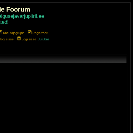
de Foorum
gusejavarjupiiril.ee
ted!
Kasutajagrupid
Registreeri
ogi sisse
Logi sisse
Jutukas