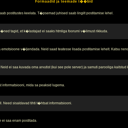
Formaadid ja teemade t��bid
b postitustes keelata. T�psemad juhised saab lingilt postitamise lehel.
 m�ned tagid, et k�lastajad ei saaks htmliga foorumi v�limust rikkuda.
 emotsioone v�ljendada. Neid saad teatesse lisada postitamise lehelt. Katsu nend
Neid ei saa kuvada oma arvutist (kui see pole server) ja samuti parooliga kaitstud
t informatsiooni, mida sa peaksid lugema.
. Need sisaldavad tihti t�htsat informatsiooni.
 ei saa enam postitada.