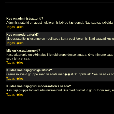
Kes on administraatorid?
Administraatorid on auastmelt forumis k�ige k�rgemal. Nad saavad s�ttida
Tagasi �les
Kes on moderaatorid?
Moderaatorite �lesanne on hoolitseda korra eest foorumis. Nad saavad kustut
Tagasi �les
Mis on kasutajagrupid?
Kasutajagrupid on v�imalus liikmeid gruppidesse jagada. �ks inimene saab 
seda teha ei saa.
Tagasi �les
Kuidas kasutajagrupiga liituda?
Olemasolevaid gruppe saad vaadata men��st Gruppide alt. Seal saad ka oma 
Tagasi �les
Kuidas kasutajagrupi moderaatoriks saada?
Kasutajagruppe loovad administraatorid. Kui oled huvitatud grupi loomisest,
Tagasi �les