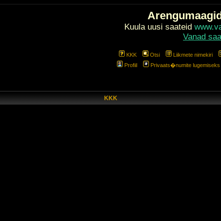
Arengumaagi
Kuula uusi saateid
www.val
Vanad saa
KKK
Otsi
Liikmete nimekiri
Profiil
Privaats�numite lugemiseks l
KKK