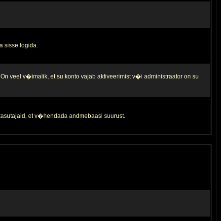
a sisse logida.
 On veel v�imalik, et su konto vajab aktiveerimist v�i administraator on su
d kasutajaid, et v�hendada andmebaasi suurust.