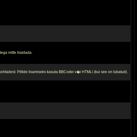
ega mitte liialdada.
 kohtadest. Piltide lisamiseks kasuta BBCodei v�i HTMLi (kui see on lubatud).