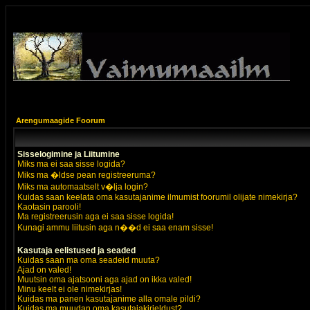
Arengumaagide Foorum
Sisselogimine ja Liitumine
Miks ma ei saa sisse logida?
Miks ma �ldse pean registreeruma?
Miks ma automaatselt v�lja login?
Kuidas saan keelata oma kasutajanime ilmumist foorumil olijate nimekirja?
Kaotasin parooli!
Ma registreerusin aga ei saa sisse logida!
Kunagi ammu liitusin aga n��d ei saa enam sisse!
Kasutaja eelistused ja seaded
Kuidas saan ma oma seadeid muuta?
Ajad on valed!
Muutsin oma ajatsooni aga ajad on ikka valed!
Minu keelt ei ole nimekirjas!
Kuidas ma panen kasutajanime alla omale pildi?
Kuidas ma muudan oma kasutajakirjeldust?