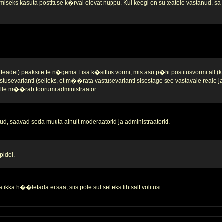
iseks kasuta postituse k�rval olevat nuppu. Kui keegi on su teatele vastanud, sa se
teadet) peaksite te n�gema Lisa k�sitlus vormi, mis asu p�hi postitusvormi all (k
stusevarianti (selleks, et m��rata vastusevarianti sisestage see vastavale reale 
 selle m��rab foorumi administraator.
d, saavad seda muuta ainult moderaatorid ja administraatorid.
pidel.
ikka h��letada ei saa, siis pole sul selleks lihtsalt volitusi.