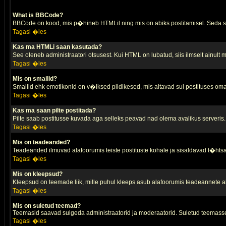
What is BBCode?
BBCode on kood, mis p�hineb HTMLil ning mis on abiks postitamisel. Seda saa
Tagasi �les
Kas ma HTMLi saan kasutada?
See oleneb administraatori otsusest. Kui HTML on lubatud, siis ilmselt ainult
Tagasi �les
Mis on smailid?
Smailid ehk emotikonid on v�iksed pildikesed, mis aitavad sul postituses oma
Tagasi �les
Kas ma saan pilte postitada?
Pilte saab postitusse kuvada aga selleks peavad nad olema avalikus serveris. 
Tagasi �les
Mis on teadeanded?
Teadeanded ilmuvad alafoorumis teiste postituste kohale ja sisaldavad t�htsa
Tagasi �les
Mis on kleepsud?
Kleepsud on teemade liik, mille puhul kleeps asub alafoorumis teadeannete all
Tagasi �les
Mis on suletud teemad?
Teemasid saavad sulgeda administraatorid ja moderaatorid. Suletud teemasse
Tagasi �les