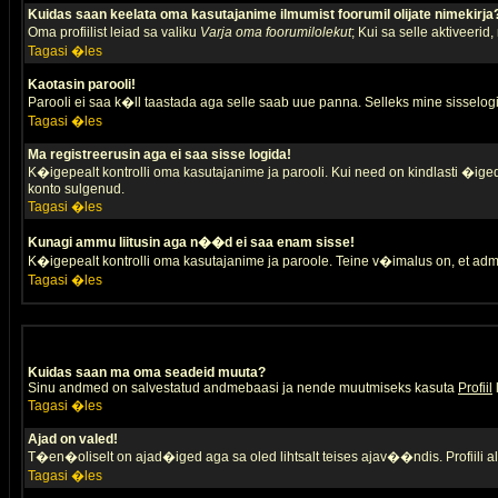
Kuidas saan keelata oma kasutajanime ilmumist foorumil olijate nimekirja
Oma profiilist leiad sa valiku
Varja oma foorumilolekut
; Kui sa selle aktiveerid
Tagasi �les
Kaotasin parooli!
Parooli ei saa k�ll taastada aga selle saab uue panna. Selleks mine sisselogim
Tagasi �les
Ma registreerusin aga ei saa sisse logida!
K�igepealt kontrolli oma kasutajanime ja parooli. Kui need on kindlasti �iged,
konto sulgenud.
Tagasi �les
Kunagi ammu liitusin aga n��d ei saa enam sisse!
K�igepealt kontrolli oma kasutajanime ja paroole. Teine v�imalus on, et adm
Tagasi �les
Kuidas saan ma oma seadeid muuta?
Sinu andmed on salvestatud andmebaasi ja nende muutmiseks kasuta
Profiil
Tagasi �les
Ajad on valed!
T�en�oliselt on ajad�iged aga sa oled lihtsalt teises ajav��ndis. Profiili 
Tagasi �les