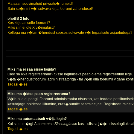
Ma saan soovimatuid privaats�numeid!
Sain sp�mmi v�i solvava kirja foorumi vahendusel!
phpBB 2 Info
Kes kirjutas selle foorumi?
Miks siin ei ole X v�imalust?
Kellega ma v�tan �hendust seoses solvavate v�i legaalsete asjaoludega?
Miks ma ei saa sisse logida?
Oled sa ikka registreerinud? Sisse logimiseks peab olema registreeritud liige. V
v�ta �hendust foorumi administraatoriga - tal v�ib olla foorumil vigane konfi
Tagasi �les
Miks ma �ldse pean registreeruma?
V�ib-olla ei peagi. Foorumi administraator otsustab, kas teadete postitamiseks
kasutajagruppidesse liitumine, eras�numite saatmine jne. Registreerumine v�
Tagasi �les
Miks ma automaatselt v�lja login?
Kui sa ei m�rgi
Automaatse Sisselogimise
kasti, siis sa j��d sisselogituks ai
Tagasi �les