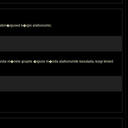
tori�igused k�igis alafoorumis.
 anda m�nele grupile �iguse m�nda alafoorumite kasutada, kuigi teised