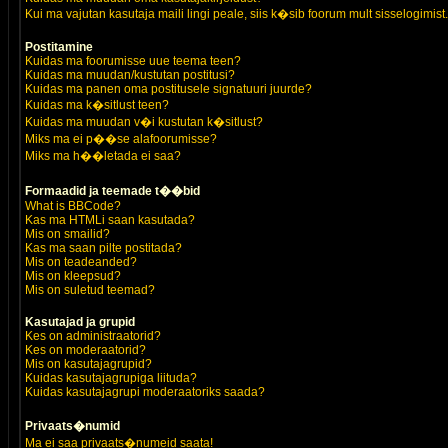
Kui ma vajutan kasutaja maili lingi peale, siis k�sib foorum mult sisselogimist.
Postitamine
Kuidas ma foorumisse uue teema teen?
Kuidas ma muudan/kustutan postitusi?
Kuidas ma panen oma postitusele signatuuri juurde?
Kuidas ma k�sitlust teen?
Kuidas ma muudan v�i kustutan k�sitlust?
Miks ma ei p��se alafoorumisse?
Miks ma h��letada ei saa?
Formaadid ja teemade t��bid
What is BBCode?
Kas ma HTMLi saan kasutada?
Mis on smailid?
Kas ma saan pilte postitada?
Mis on teadeanded?
Mis on kleepsud?
Mis on suletud teemad?
Kasutajad ja grupid
Kes on administraatorid?
Kes on moderaatorid?
Mis on kasutajagrupid?
Kuidas kasutajagrupiga liituda?
Kuidas kasutajagrupi moderaatoriks saada?
Privaats�numid
Ma ei saa privaats�numeid saata!