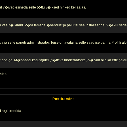
l v�ivad esineda selle t�ttu v�iksed nihked kellaajas.
a veel t�lkinud. V�ta temaga �hendust ja palu tal see installeerida. V�i kui seda 
ja selle paneb administraator. Teise on avatar ja selle saad ise panna Profiili alt
te arvuga. M�ndadel kasutajatel (n�iteks moderaatoritel) v�ivad olla ka erikirjeld
mist.
Postitamine
 registreerida.