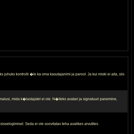
s juhuks kontrolli �le ka oma kasutajanimi ja parool. Ja kui miski ei aita, siis
malusi, mida k�lastajatel ei ole. N�iteks avatari ja signatuuri panemine,
sisselogimisel. Seda ei ole soovitatav teha avalikes arvutites.