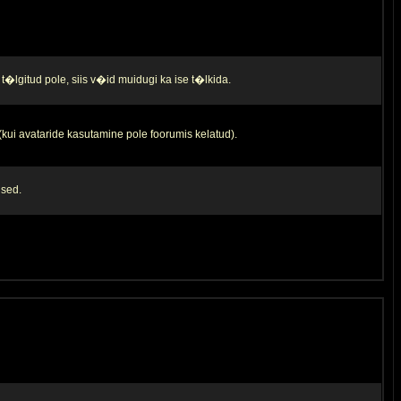
t�lgitud pole, siis v�id muidugi ka ise t�lkida.
 (kui avataride kasutamine pole foorumis kelatud).
used.