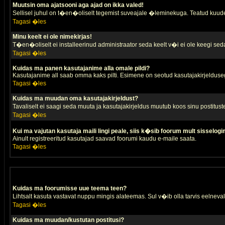
Muutsin oma ajatsooni aga ajad on ikka valed!
Sellisel juhul on t�en�oliselt tegemist suveajale �leminekuga. Teatud kuude
Tagasi �les
Minu keelt ei ole nimekirjas!
T�en�oliselt ei installeerinud administraator seda keelt v�i ei ole keegi sed
Tagasi �les
Kuidas ma panen kasutajanime alla omale pildi?
Kasutajanime all saab omma kaks pilti. Esimene on seotud kasutajakirjeldusega 
Tagasi �les
Kuidas ma muudan oma kasutajakirjeldust?
Tavaliselt ei saagi seda muuta ja kasutajakirjeldus muutub koos sinu postitus
Tagasi �les
Kui ma vajutan kasutaja maili lingi peale, siis k�sib foorum mult sisselogi
Ainult registreeritud kasutajad saavad foorumi kaudu e-maile saata.
Tagasi �les
Kuidas ma foorumisse uue teema teen?
Lihtsalt kasuta vastavat nuppu mingis alateemas. Sul v�ib olla tarvis eelnevalt
Tagasi �les
Kuidas ma muudan/kustutan postitusi?