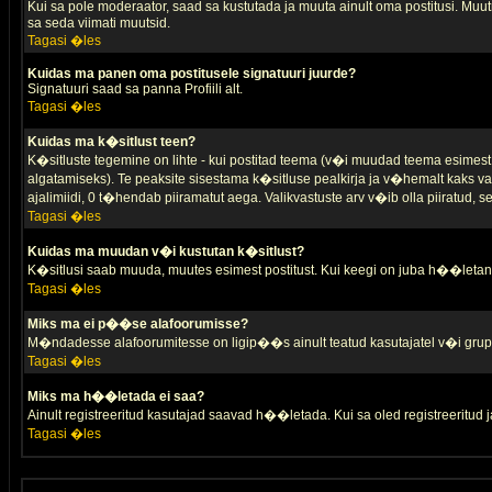
Kui sa pole moderaator, saad sa kustutada ja muuta ainult oma postitusi. Muutm
sa seda viimati muutsid.
Tagasi �les
Kuidas ma panen oma postitusele signatuuri juurde?
Signatuuri saad sa panna Profiili alt.
Tagasi �les
Kuidas ma k�sitlust teen?
K�sitluste tegemine on lihte - kui postitad teema (v�i muudad teema esimest 
algatamiseks). Te peaksite sisestama k�sitluse pealkirja ja v�hemalt kaks va
ajalimiidi, 0 t�hendab piiramatut aega. Valikvastuste arv v�ib olla piiratud,
Tagasi �les
Kuidas ma muudan v�i kustutan k�sitlust?
K�sitlusi saab muuda, muutes esimest postitust. Kui keegi on juba h��letanu
Tagasi �les
Miks ma ei p��se alafoorumisse?
M�ndadesse alafoorumitesse on ligip��s ainult teatud kasutajatel v�i grup
Tagasi �les
Miks ma h��letada ei saa?
Ainult registreeritud kasutajad saavad h��letada. Kui sa oled registreeritud ja 
Tagasi �les