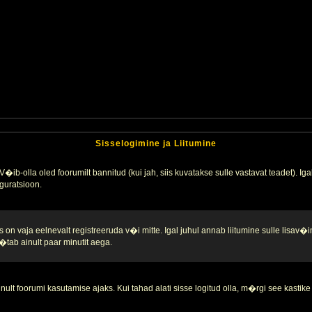
Sisselogimine ja Liitumine
�ib-olla oled foorumilt bannitud (kui jah, siis kuvatakse sulle vastavat teadet). Igak
guratsioon.
 on vaja eelnevalt registreeruda v�i mitte. Igal juhul annab liitumine sulle lisav�i
tab ainult paar minutit aega.
nult foorumi kasutamise ajaks. Kui tahad alati sisse logitud olla, m�rgi see kastike 