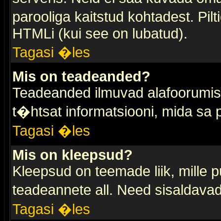
parooliga kaitstud kohtadest. Pi
HTMLi (kui see on lubatud).
Tagasi �les
Mis on teadeanded?
Teadeanded ilmuvad alafoorumis t
t�htsat informatsiooni, mida sa
Tagasi �les
Mis on kleepsud?
Kleepsud on teemade liik, mille 
teadeannete all. Need sisaldavad 
Tagasi �les