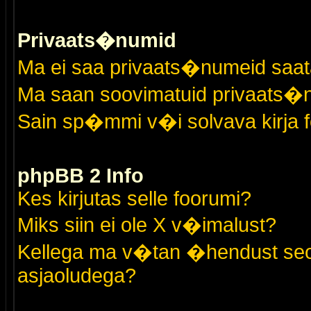
Privaats�numid
Ma ei saa privaats�numeid saat
Ma saan soovimatuid privaats�
Sain sp�mmi v�i solvava kirja 
phpBB 2 Info
Kes kirjutas selle foorumi?
Miks siin ei ole X v�imalust?
Kellega ma v�tan �hendust seo
asjaoludega?