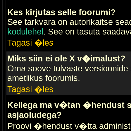
Kes kirjutas selle foorumi?
See tarkvara on autorikaitse sea
kodulehel
. See on tasuta saadaval
Tagasi �les
Miks siin ei ole X v�imalust?
Oma soove tulvaste versioonide
ametlikus foorumis.
Tagasi �les
Kellega ma v�tan �hendust se
asjaoludega?
Proovi �hendust v�tta administr