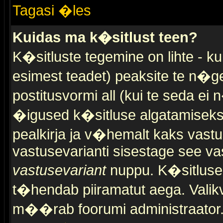
Tagasi �les
Kuidas ma k�sitlust teen?
K�sitluste tegemine on lihte - 
esimest teadet) peaksite te n�g
postitusvormi all (kui te seda ei 
�igused k�sitluse algatamiseks)
pealkirja ja v�hemalt kaks vast
vastusevarianti sisestage see va
vastusevariant
nuppu. K�sitlusel
t�hendab piiramatut aega. Valikva
m��rab foorumi administraator