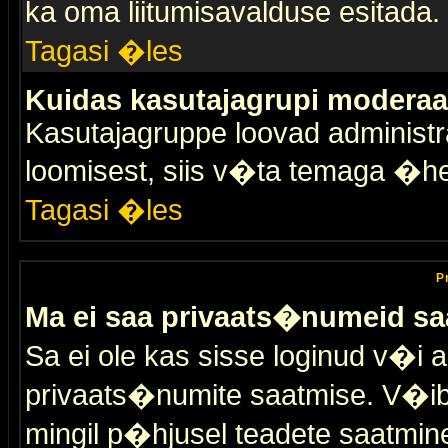
ka oma liitumisavalduse esitada.
Tagasi �les
Kuidas kasutajagrupi moderaa
Kasutajagruppe loovad administra
loomisest, siis v�ta temaga �h
Tagasi �les
P
Ma ei saa privaats�numeid sa
Sa ei ole kas sisse loginud v�i 
privaats�numite saatmise. V�ib ka
mingil p�hjusel teadete saatmin