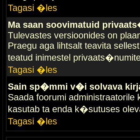
Tagasi �les
Ma saan soovimatuid privaat
Tulevastes versioonides on plaan
Praegu aga lihtsalt teavita selles
teatud inimestel privaats�numit
Tagasi �les
Sain sp�mmi v�i solvava kirj
Saada foorumi administraatorile k
kasutab ta enda k�sutuses olev
Tagasi �les