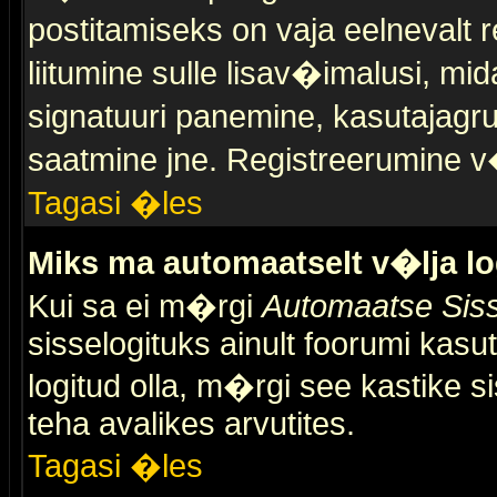
postitamiseks on vaja eelnevalt r
liitumine sulle lisav�imalusi, mid
signatuuri panemine, kasutajagr
saatmine jne. Registreerumine v�
Tagasi �les
Miks ma automaatselt v�lja l
Kui sa ei m�rgi
Automaatse Siss
sisselogituks ainult foorumi kasu
logitud olla, m�rgi see kastike s
teha avalikes arvutites.
Tagasi �les