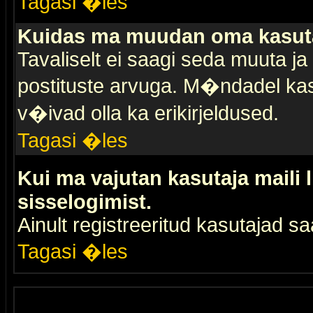
Tagasi �les
Kuidas ma muudan oma kasuta
Tavaliselt ei saagi seda muuta j
postituste arvuga. M�ndadel kas
v�ivad olla ka erikirjeldused.
Tagasi �les
Kui ma vajutan kasutaja maili 
sisselogimist.
Ainult registreeritud kasutajad 
Tagasi �les