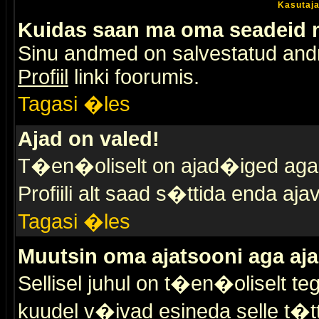
Kasutaja
Kuidas saan ma oma seadeid
Sinu andmed on salvestatud an
Profiil
linki foorumis.
Tagasi �les
Ajad on valed!
T�en�oliselt on ajad�iged aga s
Profiili alt saad s�ttida enda a
Tagasi �les
Muutsin oma ajatsooni aga aja
Sellisel juhul on t�en�oliselt t
kuudel v�ivad esineda selle t�t