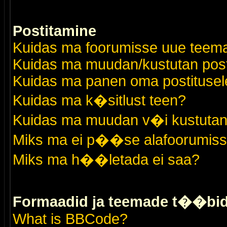
Postitamine
Kuidas ma foorumisse uue teem
Kuidas ma muudan/kustutan post
Kuidas ma panen oma postitusele
Kuidas ma k�sitlust teen?
Kuidas ma muudan v�i kustutan
Miks ma ei p��se alafoorumis
Miks ma h��letada ei saa?
Formaadid ja teemade t��bi
What is BBCode?