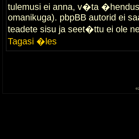
tulemusi ei anna, v�ta �hendus
omanikuga). pbpBB autorid ei saa
teadete sisu ja seet�ttu ei ole n
Tagasi �les
© 