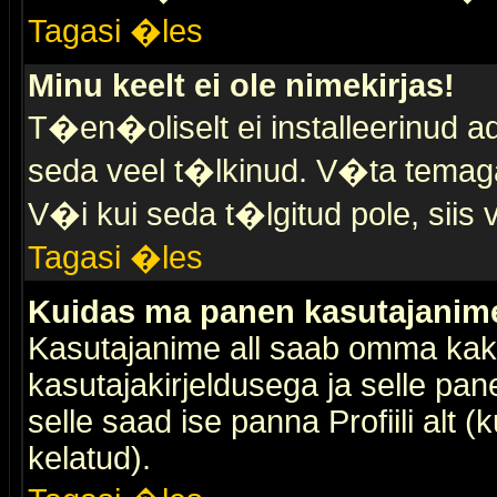
Tagasi �les
Minu keelt ei ole nimekirjas!
T�en�oliselt ei installeerinud ad
seda veel t�lkinud. V�ta temaga 
V�i kui seda t�lgitud pole, siis 
Tagasi �les
Kuidas ma panen kasutajanime 
Kasutajanime all saab omma kaks
kasutajakirjeldusega ja selle pan
selle saad ise panna Profiili alt 
kelatud).