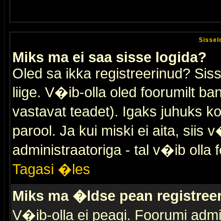
Sissel
Miks ma ei saa sisse logida?
Oled sa ikka registreerinud? Sis
liige. V�ib-olla oled foorumilt ban
vastavat teadet). Igaks juhuks ko
parool. Ja kui miski ei aita, sii
administraatoriga - tal v�ib olla 
Tagasi �les
Miks ma �ldse pean registre
V�ib-olla ei peagi. Foorumi admi