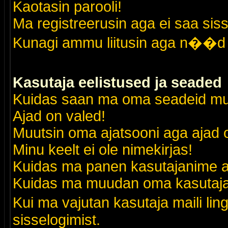
Kaotasin parooli!
Ma registreerusin aga ei saa siss
Kunagi ammu liitusin aga n��d 
Kasutaja eelistused ja seaded
Kuidas saan ma oma seadeid m
Ajad on valed!
Muutsin oma ajatsooni aga ajad o
Minu keelt ei ole nimekirjas!
Kuidas ma panen kasutajanime al
Kuidas ma muudan oma kasutajak
Kui ma vajutan kasutaja maili lin
sisselogimist.