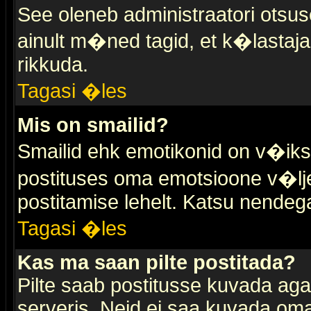
See oleneb administraatori otsuse
ainult m�ned tagid, et k�lastaja
rikkuda.
Tagasi �les
Mis on smailid?
Smailid ehk emotikonid on v�ikse
postituses oma emotsioone v�lje
postitamise lehelt. Katsu nendega 
Tagasi �les
Kas ma saan pilte postitada?
Pilte saab postitusse kuvada ag
serveris. Neid ei saa kuvada oma 