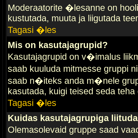
Moderaatorite �lesanne on hooli
kustutada, muuta ja liigutada tee
Tagasi �les
Mis on kasutajagrupid?
Kasutajagrupid on v�imalus liik
saab kuuluda mitmesse gruppi nin
saab n�iteks anda m�nele grup
kasutada, kuigi teised seda teha 
Tagasi �les
Kuidas kasutajagrupiga liitud
Olemasolevaid gruppe saad vaa