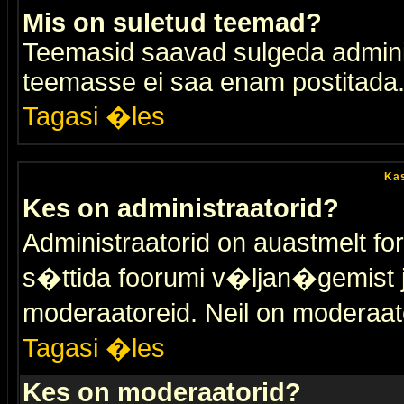
Mis on suletud teemad?
Teemasid saavad sulgeda adminis
teemasse ei saa enam postitada
Tagasi �les
Kas
Kes on administraatorid?
Administraatorid on auastmelt 
s�ttida foorumi v�ljan�gemist
moderaatoreid. Neil on moderaat
Tagasi �les
Kes on moderaatorid?