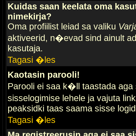
Kuidas saan keelata oma kasut
nimekirja?
Oma profiilist leiad sa valiku
Varj
aktiveerid, n�evad sind ainult ad
kasutaja.
Tagasi �les
Kaotasin parooli!
Parooli ei saa k�ll taastada aga
sisselogimise lehele ja vajuta lin
peaksidki taas saama sisse logid
Tagasi �les
Ma registreerusin aga ei saa si