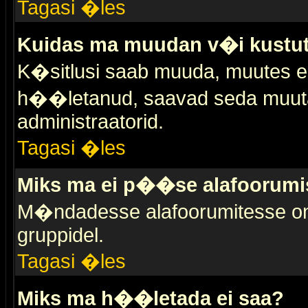
Tagasi �les
Kuidas ma muudan v�i kustut
K�sitlusi saab muuda, muutes esi
h��letanud, saavad seda muuta 
administraatorid.
Tagasi �les
Miks ma ei p��se alafoorumi
M�ndadesse alafoorumitesse on 
gruppidel.
Tagasi �les
Miks ma h��letada ei saa?