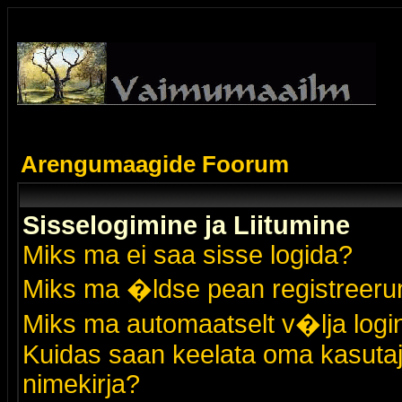
Arengumaagide Foorum
Sisselogimine ja Liitumine
Miks ma ei saa sisse logida?
Miks ma �ldse pean registreer
Miks ma automaatselt v�lja logi
Kuidas saan keelata oma kasutaja
nimekirja?