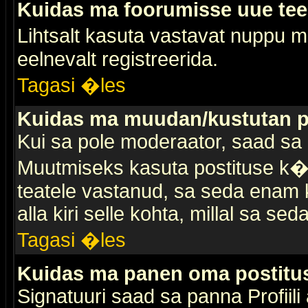
Kuidas ma foorumisse uue te
Lihtsalt kasuta vastavat nuppu mi
eelnevalt registreerida.
Tagasi �les
Kuidas ma muudan/kustutan p
Kui sa pole moderaator, saad sa 
Muutmiseks kasuta postituse k�r
teatele vastanud, sa seda enam k
alla kiri selle kohta, millal sa sed
Tagasi �les
Kuidas ma panen oma postitus
Signatuuri saad sa panna Profiili a