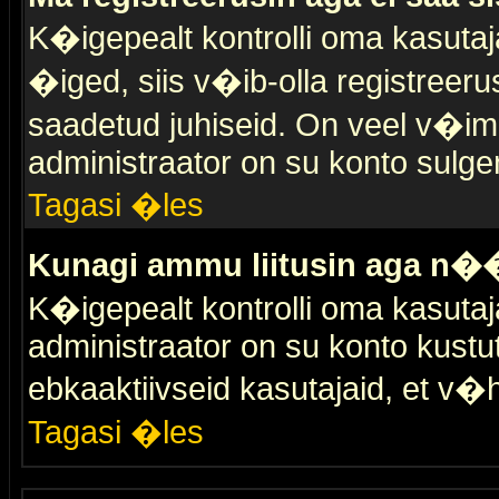
K�igepealt kontrolli oma kasutaja
�iged, siis v�ib-olla registreer
saadetud juhiseid. On veel v�ima
administraator on su konto sulge
Tagasi �les
Kunagi ammu liitusin aga n��
K�igepealt kontrolli oma kasutaj
administraator on su konto kustu
ebkaaktiivseid kasutajaid, et v
Tagasi �les