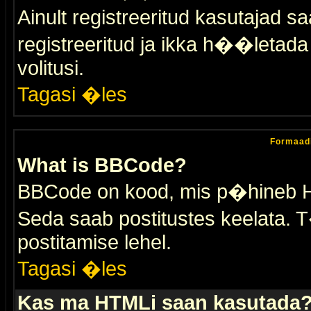
Ainult registreeritud kasutajad 
registreeritud ja ikka h��letada ei
volitusi.
Tagasi �les
Formaad
What is BBCode?
BBCode on kood, mis p�hineb HTM
Seda saab postitustes keelata. T
postitamise lehel.
Tagasi �les
Kas ma HTMLi saan kasutada