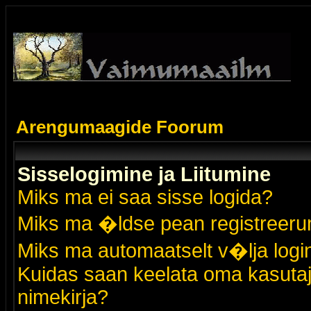
Arengumaagide Foorum
Sisselogimine ja Liitumine
Miks ma ei saa sisse logida?
Miks ma �ldse pean registreer
Miks ma automaatselt v�lja logi
Kuidas saan keelata oma kasutaja
nimekirja?