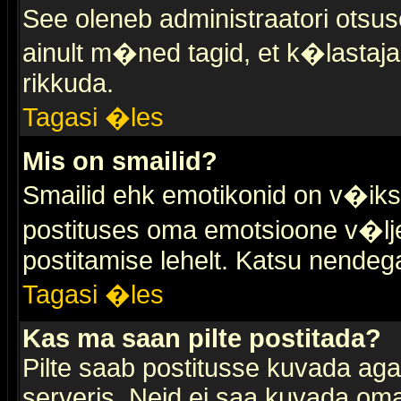
See oleneb administraatori otsuse
ainult m�ned tagid, et k�lastaja
rikkuda.
Tagasi �les
Mis on smailid?
Smailid ehk emotikonid on v�ikse
postituses oma emotsioone v�lje
postitamise lehelt. Katsu nendega 
Tagasi �les
Kas ma saan pilte postitada?
Pilte saab postitusse kuvada ag
serveris. Neid ei saa kuvada oma 