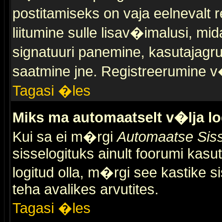
postitamiseks on vaja eelnevalt r
liitumine sulle lisav�imalusi, mid
signatuuri panemine, kasutajagr
saatmine jne. Registreerumine v�
Tagasi �les
Miks ma automaatselt v�lja l
Kui sa ei m�rgi
Automaatse Siss
sisselogituks ainult foorumi kasu
logitud olla, m�rgi see kastike s
teha avalikes arvutites.
Tagasi �les