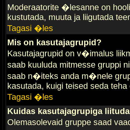
Moderaatorite �lesanne on hooli
kustutada, muuta ja liigutada tee
Tagasi �les
Mis on kasutajagrupid?
Kasutajagrupid on v�imalus liik
saab kuuluda mitmesse gruppi nin
saab n�iteks anda m�nele grup
kasutada, kuigi teised seda teha 
Tagasi �les
Kuidas kasutajagrupiga liitud
Olemasolevaid gruppe saad vaa