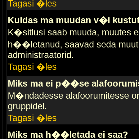
Tagasi �les
Kuidas ma muudan v�i kustut
K�sitlusi saab muuda, muutes esi
h��letanud, saavad seda muuta 
administraatorid.
Tagasi �les
Miks ma ei p��se alafoorumi
M�ndadesse alafoorumitesse on 
gruppidel.
Tagasi �les
Miks ma h��letada ei saa?