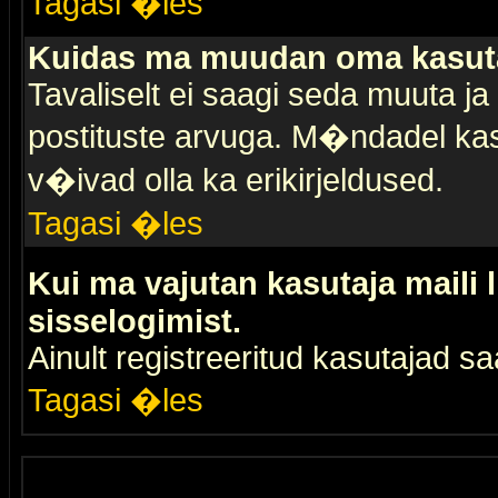
Tagasi �les
Kuidas ma muudan oma kasuta
Tavaliselt ei saagi seda muuta j
postituste arvuga. M�ndadel kas
v�ivad olla ka erikirjeldused.
Tagasi �les
Kui ma vajutan kasutaja maili 
sisselogimist.
Ainult registreeritud kasutajad 
Tagasi �les