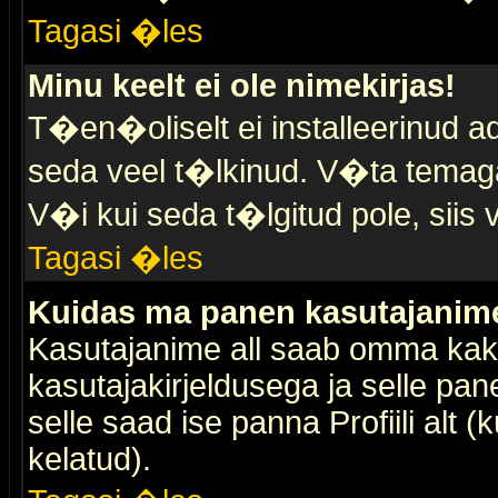
Tagasi �les
Minu keelt ei ole nimekirjas!
T�en�oliselt ei installeerinud ad
seda veel t�lkinud. V�ta temaga 
V�i kui seda t�lgitud pole, siis 
Tagasi �les
Kuidas ma panen kasutajanime 
Kasutajanime all saab omma kaks
kasutajakirjeldusega ja selle pan
selle saad ise panna Profiili alt 
kelatud).