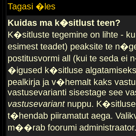
Tagasi �les
Kuidas ma k�sitlust teen?
K�sitluste tegemine on lihte - 
esimest teadet) peaksite te n�g
postitusvormi all (kui te seda ei 
�igused k�sitluse algatamiseks)
pealkirja ja v�hemalt kaks vast
vastusevarianti sisestage see va
vastusevariant
nuppu. K�sitlusel
t�hendab piiramatut aega. Valikva
m��rab foorumi administraator