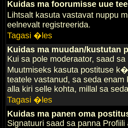
Kuidas ma foorumisse uue te
Lihtsalt kasuta vastavat nuppu mi
eelnevalt registreerida.
Tagasi �les
Kuidas ma muudan/kustutan p
Kui sa pole moderaator, saad sa 
Muutmiseks kasuta postituse k�r
teatele vastanud, sa seda enam k
alla kiri selle kohta, millal sa sed
Tagasi �les
Kuidas ma panen oma postitus
Signatuuri saad sa panna Profiili a