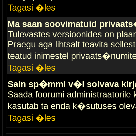
Tagasi �les
Ma saan soovimatuid privaat
Tulevastes versioonides on plaan
Praegu aga lihtsalt teavita selles
teatud inimestel privaats�numit
Tagasi �les
Sain sp�mmi v�i solvava kirj
Saada foorumi administraatorile k
kasutab ta enda k�sutuses olev
Tagasi �les