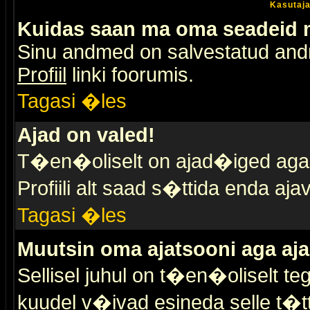
Kasutaja
Kuidas saan ma oma seadeid
Sinu andmed on salvestatud an
Profiil
linki foorumis.
Tagasi �les
Ajad on valed!
T�en�oliselt on ajad�iged aga s
Profiili alt saad s�ttida enda a
Tagasi �les
Muutsin oma ajatsooni aga aja
Sellisel juhul on t�en�oliselt t
kuudel v�ivad esineda selle t�t