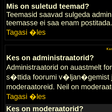
Mis on suletud teemad?
Teemasid saavad sulgeda adminis
teemasse ei saa enam postitada
Tagasi �les
Kas
Kes on administraatorid?
Administraatorid on auastmelt 
s�ttida foorumi v�ljan�gemist
moderaatoreid. Neil on moderaat
Tagasi �les
Kes on moderaatorid?