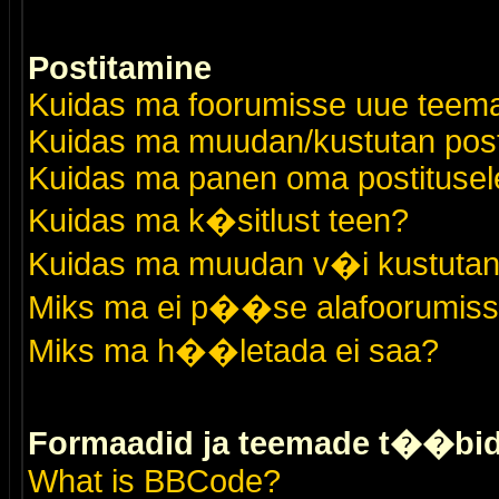
Postitamine
Kuidas ma foorumisse uue teem
Kuidas ma muudan/kustutan post
Kuidas ma panen oma postitusele
Kuidas ma k�sitlust teen?
Kuidas ma muudan v�i kustutan
Miks ma ei p��se alafoorumis
Miks ma h��letada ei saa?
Formaadid ja teemade t��bi
What is BBCode?