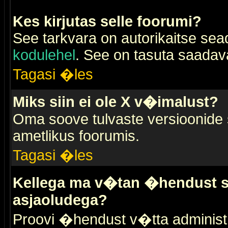
Kes kirjutas selle foorumi?
See tarkvara on autorikaitse sea
kodulehel
. See on tasuta saadaval
Tagasi �les
Miks siin ei ole X v�imalust?
Oma soove tulvaste versioonide
ametlikus foorumis.
Tagasi �les
Kellega ma v�tan �hendust se
asjaoludega?
Proovi �hendust v�tta administr