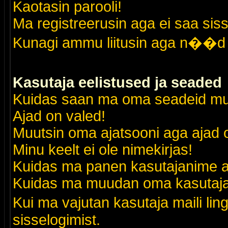
Kaotasin parooli!
Ma registreerusin aga ei saa siss
Kunagi ammu liitusin aga n��d 
Kasutaja eelistused ja seaded
Kuidas saan ma oma seadeid m
Ajad on valed!
Muutsin oma ajatsooni aga ajad o
Minu keelt ei ole nimekirjas!
Kuidas ma panen kasutajanime al
Kuidas ma muudan oma kasutajak
Kui ma vajutan kasutaja maili lin
sisselogimist.