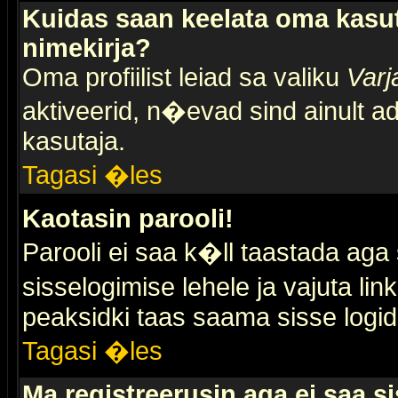
Kuidas saan keelata oma kasut
nimekirja?
Oma profiilist leiad sa valiku
Varj
aktiveerid, n�evad sind ainult ad
kasutaja.
Tagasi �les
Kaotasin parooli!
Parooli ei saa k�ll taastada aga
sisselogimise lehele ja vajuta lin
peaksidki taas saama sisse logid
Tagasi �les
Ma registreerusin aga ei saa si