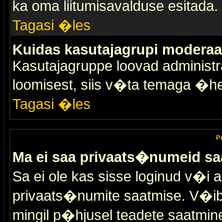
ka oma liitumisavalduse esitada.
Tagasi �les
Kuidas kasutajagrupi moderaa
Kasutajagruppe loovad administra
loomisest, siis v�ta temaga �h
Tagasi �les
P
Ma ei saa privaats�numeid sa
Sa ei ole kas sisse loginud v�i 
privaats�numite saatmise. V�ib ka
mingil p�hjusel teadete saatmin