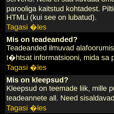
parooliga kaitstud kohtadest. Pi
HTMLi (kui see on lubatud).
Tagasi �les
Mis on teadeanded?
Teadeanded ilmuvad alafoorumis t
t�htsat informatsiooni, mida sa
Tagasi �les
Mis on kleepsud?
Kleepsud on teemade liik, mille 
teadeannete all. Need sisaldavad 
Tagasi �les