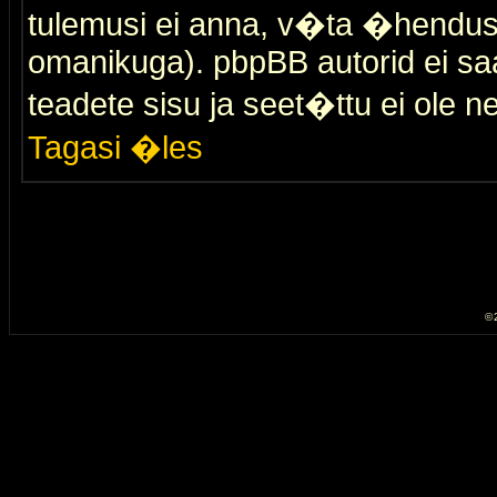
tulemusi ei anna, v�ta �hendus
omanikuga). pbpBB autorid ei saa
teadete sisu ja seet�ttu ei ole n
Tagasi �les
© 