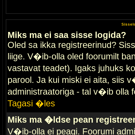
Sissel
Miks ma ei saa sisse logida?
Oled sa ikka registreerinud? Sis
liige. V�ib-olla oled foorumilt ban
vastavat teadet). Igaks juhuks ko
parool. Ja kui miski ei aita, sii
administraatoriga - tal v�ib olla 
Tagasi �les
Miks ma �ldse pean registre
V�ib-olla ei peagi. Foorumi admi