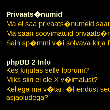
Privaats�numid
Ma ei saa privaats�numeid saat
Ma saan soovimatuid privaats�
Sain sp�mmi v�i solvava kirja 
phpBB 2 Info
Kes kirjutas selle foorumi?
Miks siin ei ole X v�imalust?
Kellega ma v�tan �hendust seo
asjaoludega?