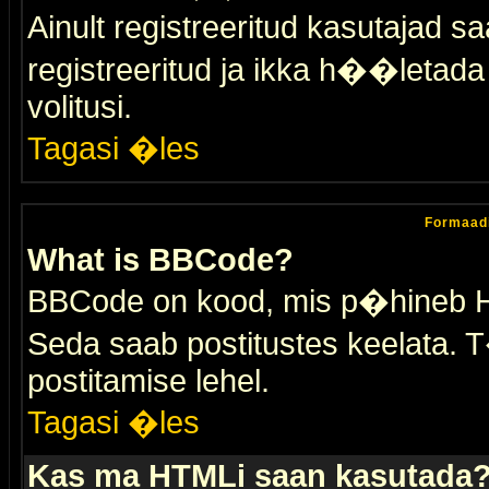
Ainult registreeritud kasutajad 
registreeritud ja ikka h��letada ei
volitusi.
Tagasi �les
Formaad
What is BBCode?
BBCode on kood, mis p�hineb HTM
Seda saab postitustes keelata. T
postitamise lehel.
Tagasi �les
Kas ma HTMLi saan kasutada