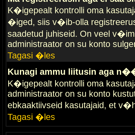
K�igepealt kontrolli oma kasutaja
�iged, siis v�ib-olla registreer
saadetud juhiseid. On veel v�ima
administraator on su konto sulge
Tagasi �les
Kunagi ammu liitusin aga n��
K�igepealt kontrolli oma kasutaj
administraator on su konto kustu
ebkaaktiivseid kasutajaid, et v
Tagasi �les