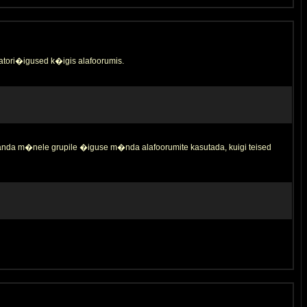
tori�igused k�igis alafoorumis.
 anda m�nele grupile �iguse m�nda alafoorumite kasutada, kuigi teised