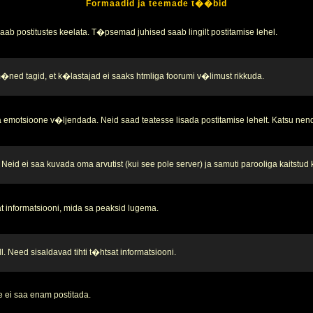
Formaadid ja teemade t��bid
b postitustes keelata. T�psemad juhised saab lingilt postitamise lehel.
 m�ned tagid, et k�lastajad ei saaks htmliga foorumi v�limust rikkuda.
 emotsioone v�ljendada. Neid saad teatesse lisada postitamise lehelt. Katsu nend
Neid ei saa kuvada oma arvutist (kui see pole server) ja samuti parooliga kaitstud
t informatsiooni, mida sa peaksid lugema.
. Need sisaldavad tihti t�htsat informatsiooni.
 ei saa enam postitada.