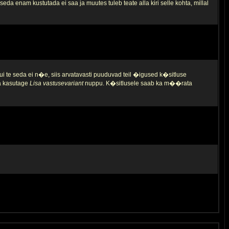
da enam kustutada ei saa ja muutes tuleb teate alla kiri selle kohta, millal
ui te seda ei n�e, siis arvatavasti puuduvad teil �igused k�sitluse
ja kasutage
Lisa vastusevariant
nuppu. K�sitlusele saab ka m��rata