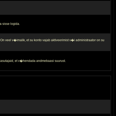
a sisse logida.
 On veel v�imalik, et su konto vajab aktiveerimist v�i administraator on su
d kasutajaid, et v�hendada andmebaasi suurust.