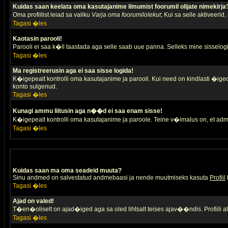
Kuidas saan keelata oma kasutajanime ilmumist foorumil olijate nimekirja
Oma profiilist leiad sa valiku
Varja oma foorumilolekut
; Kui sa selle aktiveerid
Tagasi �les
Kaotasin parooli!
Parooli ei saa k�ll taastada aga selle saab uue panna. Selleks mine sisselogim
Tagasi �les
Ma registreerusin aga ei saa sisse logida!
K�igepealt kontrolli oma kasutajanime ja parooli. Kui need on kindlasti �iged,
konto sulgenud.
Tagasi �les
Kunagi ammu liitusin aga n��d ei saa enam sisse!
K�igepealt kontrolli oma kasutajanime ja paroole. Teine v�imalus on, et adm
Tagasi �les
Kuidas saan ma oma seadeid muuta?
Sinu andmed on salvestatud andmebaasi ja nende muutmiseks kasuta
Profiil
Tagasi �les
Ajad on valed!
T�en�oliselt on ajad�iged aga sa oled lihtsalt teises ajav��ndis. Profiili 
Tagasi �les