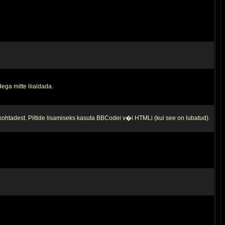
ega mitte liialdada.
 kohtadest. Piltide lisamiseks kasuta BBCodei v�i HTMLi (kui see on lubatud).