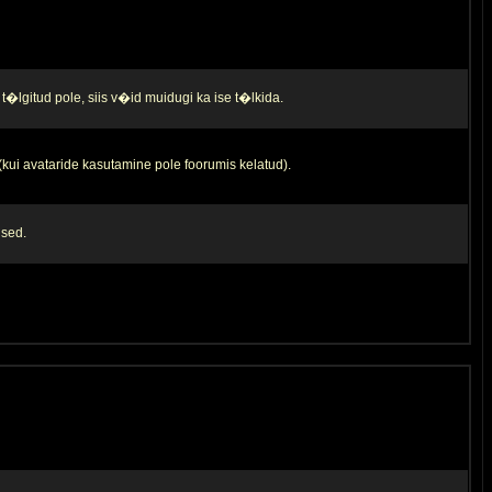
t�lgitud pole, siis v�id muidugi ka ise t�lkida.
 (kui avataride kasutamine pole foorumis kelatud).
used.