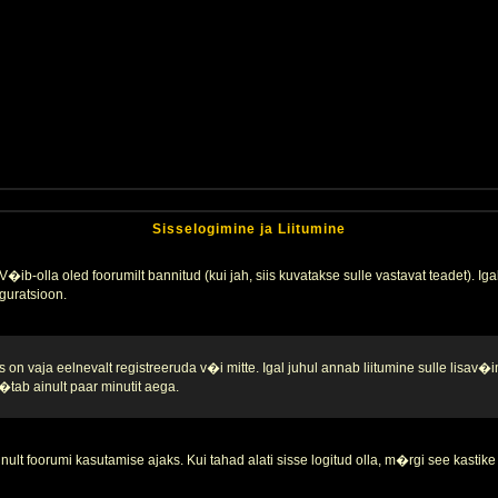
Sisselogimine ja Liitumine
�ib-olla oled foorumilt bannitud (kui jah, siis kuvatakse sulle vastavat teadet). Igak
guratsioon.
 on vaja eelnevalt registreeruda v�i mitte. Igal juhul annab liitumine sulle lisav�i
tab ainult paar minutit aega.
nult foorumi kasutamise ajaks. Kui tahad alati sisse logitud olla, m�rgi see kastike 