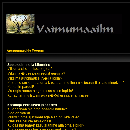
Arengumaagide Foorum
Sisselogimine ja Liitumine
Miks ma ei saa sisse logida?
Miks ma �ldse pean registreeruma?
Miks ma automaatselt v�lja login?
Kuidas saan keelata oma kasutajanime ilmumist foorumil olijate nimekirja?
Kaotasin parooli!
Ma registreerusin aga ei saa sisse logida!
Kunagi ammu liitusin aga n��d ei saa enam sisse!
Kasutaja eelistused ja seaded
Kuidas saan ma oma seadeid muuta?
Ajad on valed!
Muutsin oma ajatsooni aga ajad on ikka valed!
Minu keelt ei ole nimekirjas!
Kuidas ma panen kasutajanime alla omale pildi?
Kuidas ma muudan oma kasutajakirjeldust?