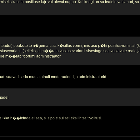
iseks kasuta postituse k�rval olevat nuppu. Kui keegi on su teatele vastanud, sa se
teadet) peaksite te n�gema Lisa k�sitlus vormi, mis asu p�hi postitusvormi all (k
stusevarianti (selleks, et m��rata vastusevarianti sisestage see vastavale reale 
 selle m��rab foorumi administraator.
d, saavad seda muuta ainult moderaatorid ja administraatorid.
pidel.
ikka h��letada ei saa, siis pole sul selleks lihtsalt volitusi.