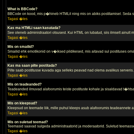
What is BBCode?
BBCode on kood, mis p�hineb HTMLil ning mis on abiks postitamisel. Seda saa
Tagasi �les
Kas ma HTMLi saan kasutada?
See oleneb administraatori otsusest. Kui HTML on lubatud, siis ilmselt ainult
Tagasi �les
Mis on smailid?
Smailid ehk emotikonid on v�iksed pildikesed, mis aitavad sul postituses oma
Tagasi �les
Kas ma saan pilte postitada?
Pilte saab postitusse kuvada aga selleks peavad nad olema avalikus serveris. 
Tagasi �les
Mis on teadeanded?
Teadeanded ilmuvad alafoorumis teiste postituste kohale ja sisaldavad t�htsa
Tagasi �les
Mis on kleepsud?
Kleepsud on teemade liik, mille puhul kleeps asub alafoorumis teadeannete all
Tagasi �les
Mis on suletud teemad?
Teemasid saavad sulgeda administraatorid ja moderaatorid. Suletud teemasse
Tagasi �les