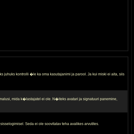
s juhuks kontrolli �le ka oma kasutajanimi ja parool. Ja kui miski ei aita, siis
malusi, mida k�lastajatel ei ole. N�iteks avatari ja signatuuri panemine,
sisselogimisel. Seda ei ole soovitatav teha avalikes arvutites.