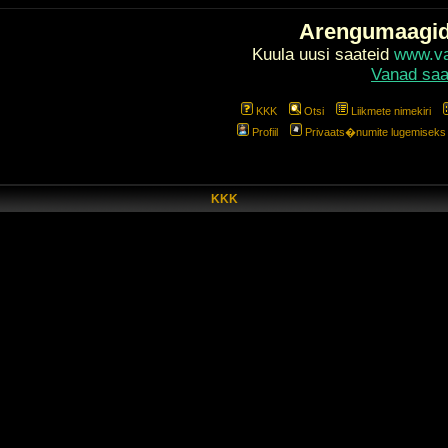
Arengumaagi
Kuula uusi saateid
www.val
Vanad saa
KKK
Otsi
Liikmete nimekiri
Profiil
Privaats�numite lugemiseks l
KKK