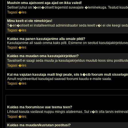
Muutsin oma ajatsooni aga ajad on ikka valed!
Sellisel juhul on t�en�oliselt tegemist suveajale �leminekuga. Teatud kuude
Tagasi �les
Minu keelt ei ole nimekirjas!
T�en�oliselt ei installeerinud administraator seda keelt v�i ei ole keegi sed
Tagasi �les
Kuidas ma panen kasutajanime alla omale pildi?
Kasutajanime all saab omma kaks pilti. Esimene on seotud kasutajakirjeldusega 
Tagasi �les
Kuidas ma muudan oma kasutajakirjeldust?
Tavaliselt ei saagi seda muuta ja kasutajakirjeldus muutub koos sinu postitus
Tagasi �les
Kui ma vajutan kasutaja maili lingi peale, siis k�sib foorum mult sisselogi
Ainult registreeritud kasutajad saavad foorumi kaudu e-maile saata.
Tagasi �les
Kuidas ma foorumisse uue teema teen?
Lihtsalt kasuta vastavat nuppu mingis alateemas. Sul v�ib olla tarvis eelnevalt
Tagasi �les
Kuidas ma muudan/kustutan postitusi?