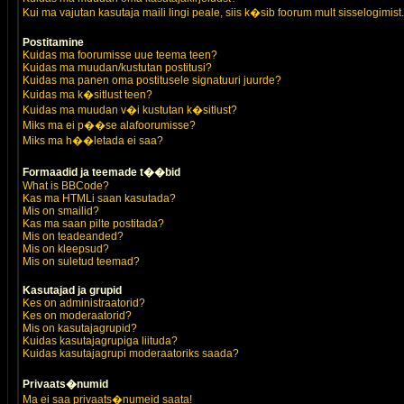
Kui ma vajutan kasutaja maili lingi peale, siis k�sib foorum mult sisselogimist.
Postitamine
Kuidas ma foorumisse uue teema teen?
Kuidas ma muudan/kustutan postitusi?
Kuidas ma panen oma postitusele signatuuri juurde?
Kuidas ma k�sitlust teen?
Kuidas ma muudan v�i kustutan k�sitlust?
Miks ma ei p��se alafoorumisse?
Miks ma h��letada ei saa?
Formaadid ja teemade t��bid
What is BBCode?
Kas ma HTMLi saan kasutada?
Mis on smailid?
Kas ma saan pilte postitada?
Mis on teadeanded?
Mis on kleepsud?
Mis on suletud teemad?
Kasutajad ja grupid
Kes on administraatorid?
Kes on moderaatorid?
Mis on kasutajagrupid?
Kuidas kasutajagrupiga liituda?
Kuidas kasutajagrupi moderaatoriks saada?
Privaats�numid
Ma ei saa privaats�numeid saata!