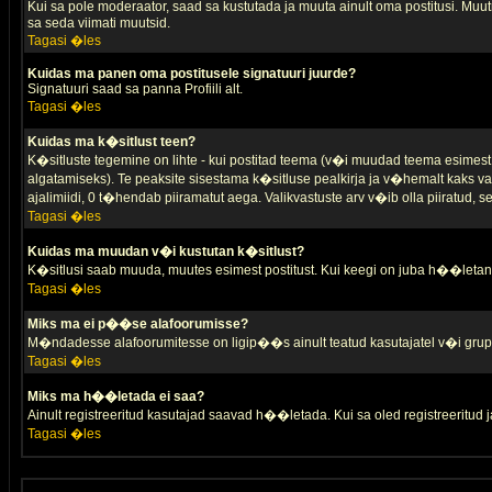
Kui sa pole moderaator, saad sa kustutada ja muuta ainult oma postitusi. Muutm
sa seda viimati muutsid.
Tagasi �les
Kuidas ma panen oma postitusele signatuuri juurde?
Signatuuri saad sa panna Profiili alt.
Tagasi �les
Kuidas ma k�sitlust teen?
K�sitluste tegemine on lihte - kui postitad teema (v�i muudad teema esimest 
algatamiseks). Te peaksite sisestama k�sitluse pealkirja ja v�hemalt kaks va
ajalimiidi, 0 t�hendab piiramatut aega. Valikvastuste arv v�ib olla piiratud,
Tagasi �les
Kuidas ma muudan v�i kustutan k�sitlust?
K�sitlusi saab muuda, muutes esimest postitust. Kui keegi on juba h��letanu
Tagasi �les
Miks ma ei p��se alafoorumisse?
M�ndadesse alafoorumitesse on ligip��s ainult teatud kasutajatel v�i grup
Tagasi �les
Miks ma h��letada ei saa?
Ainult registreeritud kasutajad saavad h��letada. Kui sa oled registreeritud ja 
Tagasi �les