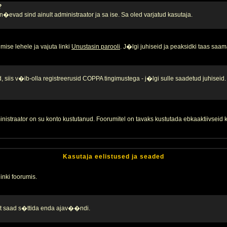
?
, n�evad sind ainult administraator ja sa ise. Sa oled varjatud kasutaja.
ise lehele ja vajuta linki
Unustasin parooli
. J�lgi juhiseid ja peaksidki taas saam
 siis v�ib-olla registreerusid COPPA tingimustega - j�lgi sulle saadetud juhiseid.
inistraator on su konto kustutanud. Foorumitel on tavaks kustutada ebkaaktiivsei
Kasutaja eelistused ja seaded
linki foorumis.
alt saad s�ttida enda ajav��ndi.