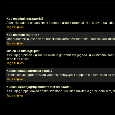
Kes on administraatorid?
Administraatorid on auastmelt forumis k�ige k�rgemal. Nad saavad s�ttida
Tagasi �les
Kes on moderaatorid?
Moderaatorite �lesanne on hoolitseda korra eest foorumis. Nad saavad kustut
Tagasi �les
Mis on kasutajagrupid?
Kasutajagrupid on v�imalus liikmeid gruppidesse jagada. �ks inimene saab 
seda teha ei saa.
Tagasi �les
Kuidas kasutajagrupiga liituda?
Olemasolevaid gruppe saad vaadata men��st Gruppide alt. Seal saad ka oma 
Tagasi �les
Kuidas kasutajagrupi moderaatoriks saada?
Kasutajagruppe loovad administraatorid. Kui oled huvitatud grupi loomisest,
Tagasi �les