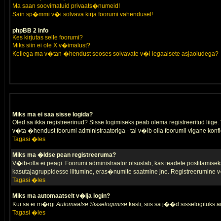
Ma saan soovimatuid privaats�numeid!
Sain sp�mmi v�i solvava kirja foorumi vahendusel!
phpBB 2 Info
Kes kirjutas selle foorumi?
Miks siin ei ole X v�imalust?
Kellega ma v�tan �hendust seoses solvavate v�i legaalsete asjaoludega?
Miks ma ei saa sisse logida?
Oled sa ikka registreerinud? Sisse logimiseks peab olema registreeritud liige. V
v�ta �hendust foorumi administraatoriga - tal v�ib olla foorumil vigane konfi
Tagasi �les
Miks ma �ldse pean registreeruma?
V�ib-olla ei peagi. Foorumi administraator otsustab, kas teadete postitamiseks
kasutajagruppidesse liitumine, eras�numite saatmine jne. Registreerumine v�
Tagasi �les
Miks ma automaatselt v�lja login?
Kui sa ei m�rgi
Automaatse Sisselogimise
kasti, siis sa j��d sisselogituks ai
Tagasi �les