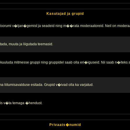
Kasutajad ja grupid
 foorumi v�ljan�gemist ja seadeid ning m��rata moderaatoreid. Neil on moderaa
ada, muuta ja liigutada teemasid.
kuuluda mitmesse gruppi ning gruppidel saab olla eri�iguseid. Nii saab n�iteks
liitumisavalduse esitada. Grupid v�ivad olla ka varjatud.
 siis v�ta temaga �hendust.
Privaats�numid