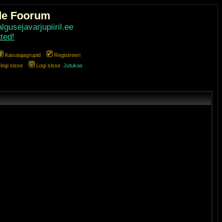
de Foorum
gusejavarjupiiril.ee
ted!
Kasutajagrupid
Registreeri
ogi sisse
Logi sisse
Jutukas