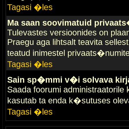
Tagasi �les
Ma saan soovimatuid privaat
Tulevastes versioonides on plaan
Praegu aga lihtsalt teavita selles
teatud inimestel privaats�numit
Tagasi �les
Sain sp�mmi v�i solvava kirj
Saada foorumi administraatorile k
kasutab ta enda k�sutuses olev
Tagasi �les