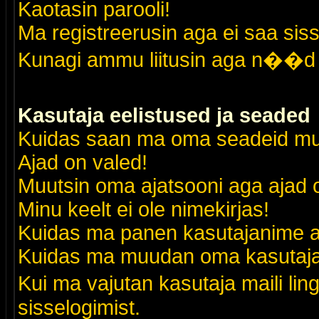
Kaotasin parooli!
Ma registreerusin aga ei saa siss
Kunagi ammu liitusin aga n��d 
Kasutaja eelistused ja seaded
Kuidas saan ma oma seadeid m
Ajad on valed!
Muutsin oma ajatsooni aga ajad o
Minu keelt ei ole nimekirjas!
Kuidas ma panen kasutajanime al
Kuidas ma muudan oma kasutajak
Kui ma vajutan kasutaja maili lin
sisselogimist.