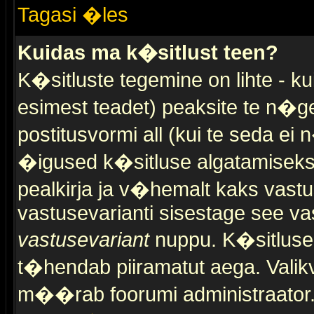
Tagasi �les
Kuidas ma k�sitlust teen?
K�sitluste tegemine on lihte - 
esimest teadet) peaksite te n�g
postitusvormi all (kui te seda ei 
�igused k�sitluse algatamiseks)
pealkirja ja v�hemalt kaks vast
vastusevarianti sisestage see va
vastusevariant
nuppu. K�sitlusel
t�hendab piiramatut aega. Valikva
m��rab foorumi administraator