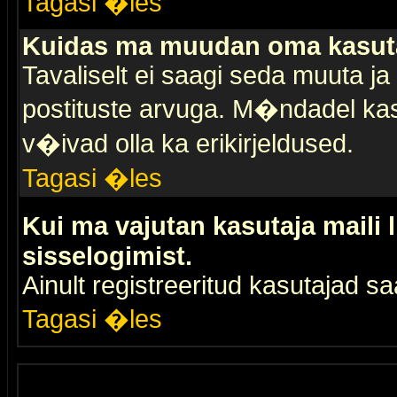
Tagasi �les
Kuidas ma muudan oma kasuta
Tavaliselt ei saagi seda muuta j
postituste arvuga. M�ndadel kas
v�ivad olla ka erikirjeldused.
Tagasi �les
Kui ma vajutan kasutaja maili 
sisselogimist.
Ainult registreeritud kasutajad 
Tagasi �les