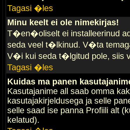
Tagasi �les
Minu keelt ei ole nimekirjas!
T�en�oliselt ei installeerinud ad
seda veel t�lkinud. V�ta temaga 
V�i kui seda t�lgitud pole, siis 
Tagasi �les
Kuidas ma panen kasutajanime 
Kasutajanime all saab omma kaks
kasutajakirjeldusega ja selle pan
selle saad ise panna Profiili alt 
kelatud).