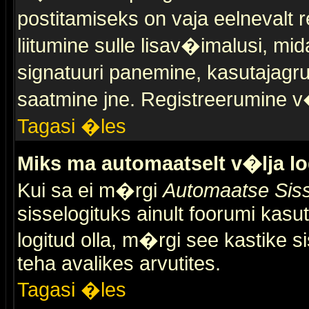
postitamiseks on vaja eelnevalt r
liitumine sulle lisav�imalusi, mid
signatuuri panemine, kasutajagr
saatmine jne. Registreerumine v�
Tagasi �les
Miks ma automaatselt v�lja l
Kui sa ei m�rgi
Automaatse Siss
sisselogituks ainult foorumi kasu
logitud olla, m�rgi see kastike s
teha avalikes arvutites.
Tagasi �les