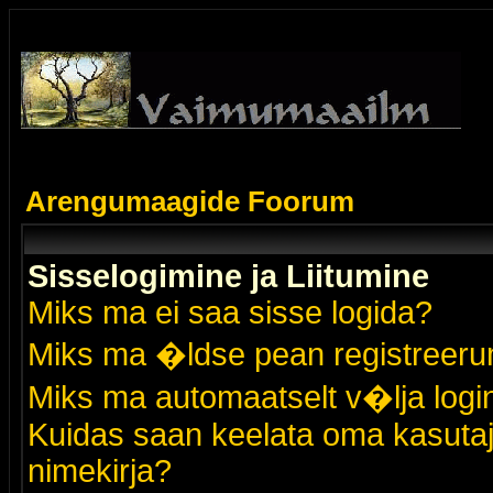
Arengumaagide Foorum
Sisselogimine ja Liitumine
Miks ma ei saa sisse logida?
Miks ma �ldse pean registreer
Miks ma automaatselt v�lja logi
Kuidas saan keelata oma kasutaja
nimekirja?