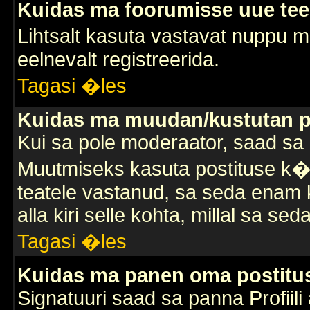
Kuidas ma foorumisse uue te
Lihtsalt kasuta vastavat nuppu mi
eelnevalt registreerida.
Tagasi �les
Kuidas ma muudan/kustutan p
Kui sa pole moderaator, saad sa 
Muutmiseks kasuta postituse k�r
teatele vastanud, sa seda enam k
alla kiri selle kohta, millal sa sed
Tagasi �les
Kuidas ma panen oma postitus
Signatuuri saad sa panna Profiili a