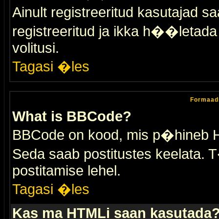
Ainult registreeritud kasutajad 
registreeritud ja ikka h��letada ei
volitusi.
Tagasi �les
Formaad
What is BBCode?
BBCode on kood, mis p�hineb HTM
Seda saab postitustes keelata. T
postitamise lehel.
Tagasi �les
Kas ma HTMLi saan kasutada