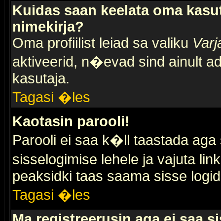
Kuidas saan keelata oma kasut
nimekirja?
Oma profiilist leiad sa valiku
Varj
aktiveerid, n�evad sind ainult ad
kasutaja.
Tagasi �les
Kaotasin parooli!
Parooli ei saa k�ll taastada aga
sisselogimise lehele ja vajuta lin
peaksidki taas saama sisse logid
Tagasi �les
Ma registreerusin aga ei saa si