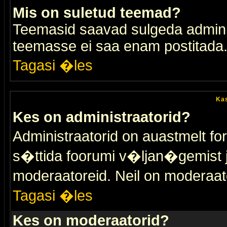
Mis on suletud teemad?
Teemasid saavad sulgeda adminis
teemasse ei saa enam postitada
Tagasi �les
Kas
Kes on administraatorid?
Administraatorid on auastmelt 
s�ttida foorumi v�ljan�gemist
moderaatoreid. Neil on moderaat
Tagasi �les
Kes on moderaatorid?