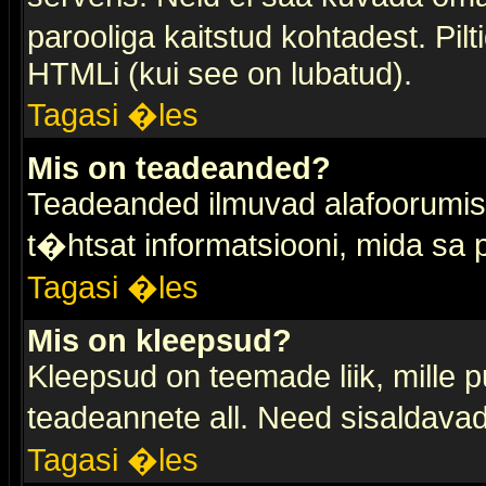
parooliga kaitstud kohtadest. Pi
HTMLi (kui see on lubatud).
Tagasi �les
Mis on teadeanded?
Teadeanded ilmuvad alafoorumis t
t�htsat informatsiooni, mida sa
Tagasi �les
Mis on kleepsud?
Kleepsud on teemade liik, mille 
teadeannete all. Need sisaldavad 
Tagasi �les