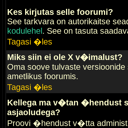
Kes kirjutas selle foorumi?
See tarkvara on autorikaitse sea
kodulehel
. See on tasuta saadaval
Tagasi �les
Miks siin ei ole X v�imalust?
Oma soove tulvaste versioonide
ametlikus foorumis.
Tagasi �les
Kellega ma v�tan �hendust se
asjaoludega?
Proovi �hendust v�tta administr