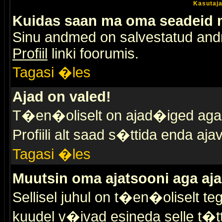
Kasutaja
Kuidas saan ma oma seadeid
Sinu andmed on salvestatud an
Profiil
linki foorumis.
Tagasi �les
Ajad on valed!
T�en�oliselt on ajad�iged aga s
Profiili alt saad s�ttida enda a
Tagasi �les
Muutsin oma ajatsooni aga aja
Sellisel juhul on t�en�oliselt t
kuudel v�ivad esineda selle t�t