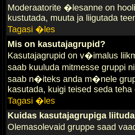
Moderaatorite �lesanne on hooli
kustutada, muuta ja liigutada tee
Tagasi �les
Mis on kasutajagrupid?
Kasutajagrupid on v�imalus liik
saab kuuluda mitmesse gruppi nin
saab n�iteks anda m�nele grup
kasutada, kuigi teised seda teha 
Tagasi �les
Kuidas kasutajagrupiga liitud
Olemasolevaid gruppe saad vaa