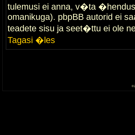
tulemusi ei anna, v�ta �hendus
omanikuga). pbpBB autorid ei saa
teadete sisu ja seet�ttu ei ole n
Tagasi �les
© 