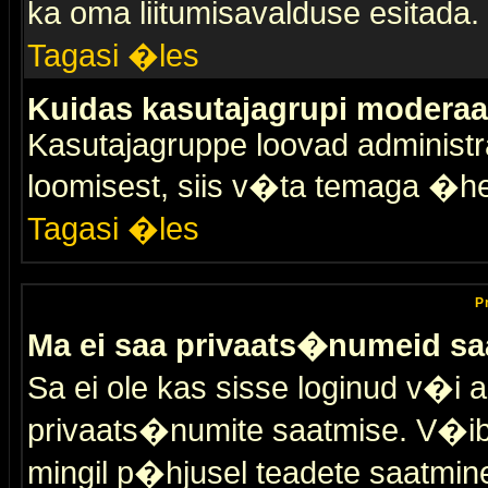
ka oma liitumisavalduse esitada.
Tagasi �les
Kuidas kasutajagrupi moderaa
Kasutajagruppe loovad administra
loomisest, siis v�ta temaga �h
Tagasi �les
P
Ma ei saa privaats�numeid sa
Sa ei ole kas sisse loginud v�i 
privaats�numite saatmise. V�ib ka
mingil p�hjusel teadete saatmin