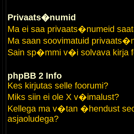
Privaats�numid
Ma ei saa privaats�numeid saat
Ma saan soovimatuid privaats�
Sain sp�mmi v�i solvava kirja 
phpBB 2 Info
Kes kirjutas selle foorumi?
Miks siin ei ole X v�imalust?
Kellega ma v�tan �hendust seo
asjaoludega?