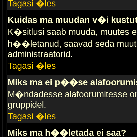
Tagasi �les
Kuidas ma muudan v�i kustut
K�sitlusi saab muuda, muutes esi
h��letanud, saavad seda muuta 
administraatorid.
Tagasi �les
Miks ma ei p��se alafoorumi
M�ndadesse alafoorumitesse on 
gruppidel.
Tagasi �les
Miks ma h��letada ei saa?