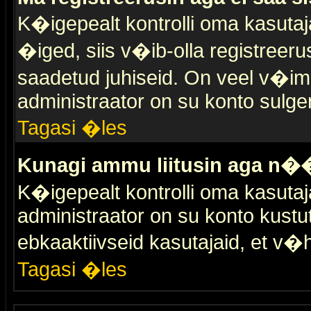
K�igepealt kontrolli oma kasutaja
�iged, siis v�ib-olla registreer
saadetud juhiseid. On veel v�ima
administraator on su konto sulge
Tagasi �les
Kunagi ammu liitusin aga n��
K�igepealt kontrolli oma kasutaj
administraator on su konto kustu
ebkaaktiivseid kasutajaid, et v
Tagasi �les