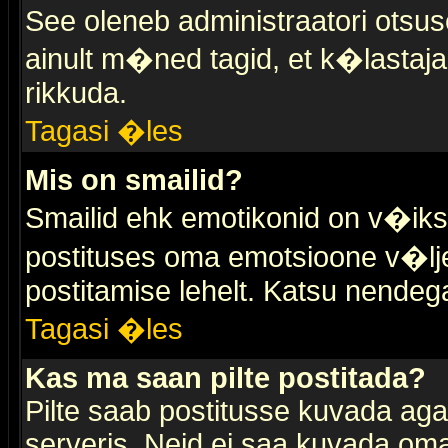
See oleneb administraatori otsuse
ainult m�ned tagid, et k�lastaja
rikkuda.
Tagasi �les
Mis on smailid?
Smailid ehk emotikonid on v�ikse
postituses oma emotsioone v�lje
postitamise lehelt. Katsu nendega 
Tagasi �les
Kas ma saan pilte postitada?
Pilte saab postitusse kuvada ag
serveris. Neid ei saa kuvada oma 