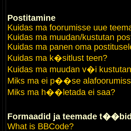
Postitamine
Kuidas ma foorumisse uue teem
Kuidas ma muudan/kustutan post
Kuidas ma panen oma postitusele
Kuidas ma k�sitlust teen?
Kuidas ma muudan v�i kustutan
Miks ma ei p��se alafoorumis
Miks ma h��letada ei saa?
Formaadid ja teemade t��bi
What is BBCode?