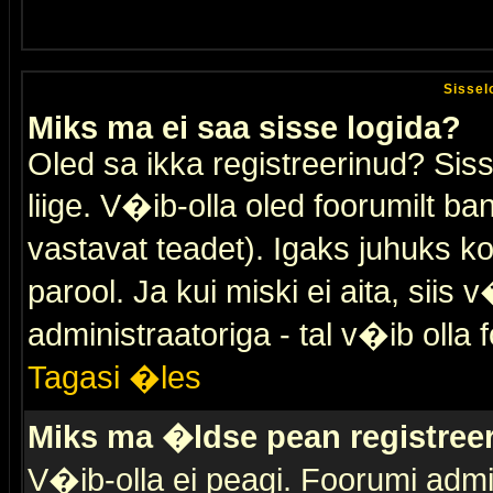
Sissel
Miks ma ei saa sisse logida?
Oled sa ikka registreerinud? Sis
liige. V�ib-olla oled foorumilt ban
vastavat teadet). Igaks juhuks ko
parool. Ja kui miski ei aita, sii
administraatoriga - tal v�ib olla 
Tagasi �les
Miks ma �ldse pean registre
V�ib-olla ei peagi. Foorumi admi