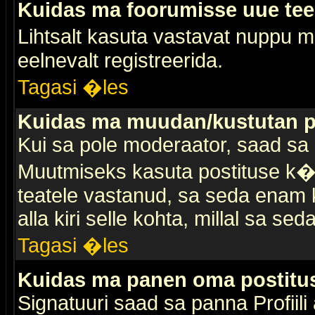
Kuidas ma foorumisse uue te
Lihtsalt kasuta vastavat nuppu mi
eelnevalt registreerida.
Tagasi �les
Kuidas ma muudan/kustutan p
Kui sa pole moderaator, saad sa 
Muutmiseks kasuta postituse k�r
teatele vastanud, sa seda enam k
alla kiri selle kohta, millal sa sed
Tagasi �les
Kuidas ma panen oma postitus
Signatuuri saad sa panna Profiili a