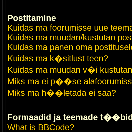
Postitamine
Kuidas ma foorumisse uue teem
Kuidas ma muudan/kustutan post
Kuidas ma panen oma postitusele
Kuidas ma k�sitlust teen?
Kuidas ma muudan v�i kustutan
Miks ma ei p��se alafoorumis
Miks ma h��letada ei saa?
Formaadid ja teemade t��bi
What is BBCode?