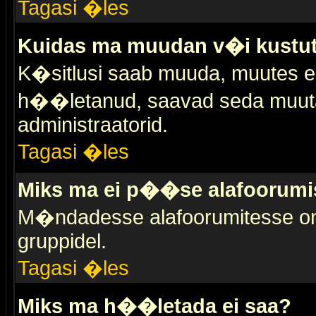
Tagasi �les
Kuidas ma muudan v�i kustut
K�sitlusi saab muuda, muutes esi
h��letanud, saavad seda muuta 
administraatorid.
Tagasi �les
Miks ma ei p��se alafoorumi
M�ndadesse alafoorumitesse on 
gruppidel.
Tagasi �les
Miks ma h��letada ei saa?