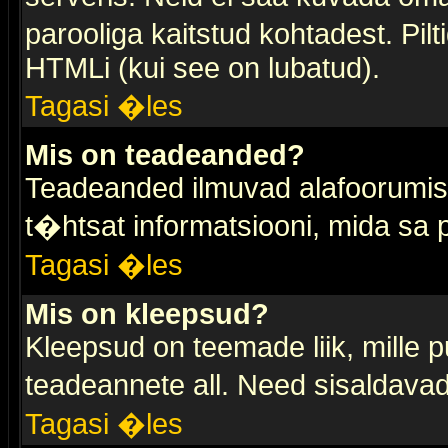
parooliga kaitstud kohtadest. Pi
HTMLi (kui see on lubatud).
Tagasi �les
Mis on teadeanded?
Teadeanded ilmuvad alafoorumis t
t�htsat informatsiooni, mida sa
Tagasi �les
Mis on kleepsud?
Kleepsud on teemade liik, mille 
teadeannete all. Need sisaldavad 
Tagasi �les