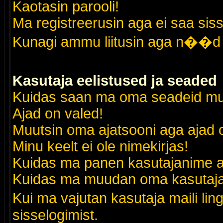
Kaotasin parooli!
Ma registreerusin aga ei saa siss
Kunagi ammu liitusin aga n��d 
Kasutaja eelistused ja seaded
Kuidas saan ma oma seadeid m
Ajad on valed!
Muutsin oma ajatsooni aga ajad o
Minu keelt ei ole nimekirjas!
Kuidas ma panen kasutajanime al
Kuidas ma muudan oma kasutajak
Kui ma vajutan kasutaja maili lin
sisselogimist.