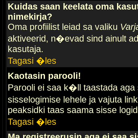
Kuidas saan keelata oma kasut
nimekirja?
Oma profiilist leiad sa valiku
Varj
aktiveerid, n�evad sind ainult ad
kasutaja.
Tagasi �les
Kaotasin parooli!
Parooli ei saa k�ll taastada aga
sisselogimise lehele ja vajuta lin
peaksidki taas saama sisse logid
Tagasi �les
Ma registreerusin aga ei saa si