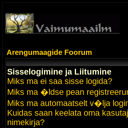
Arengumaagide Foorum
Sisselogimine ja Liitumine
Miks ma ei saa sisse logida?
Miks ma �ldse pean registreer
Miks ma automaatselt v�lja logi
Kuidas saan keelata oma kasutaja
nimekirja?