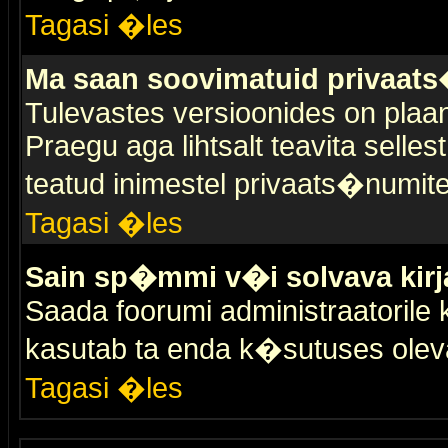
Tagasi �les
Ma saan soovimatuid privaat
Tulevastes versioonides on plaan
Praegu aga lihtsalt teavita selles
teatud inimestel privaats�numit
Tagasi �les
Sain sp�mmi v�i solvava kirj
Saada foorumi administraatorile k
kasutab ta enda k�sutuses olev
Tagasi �les