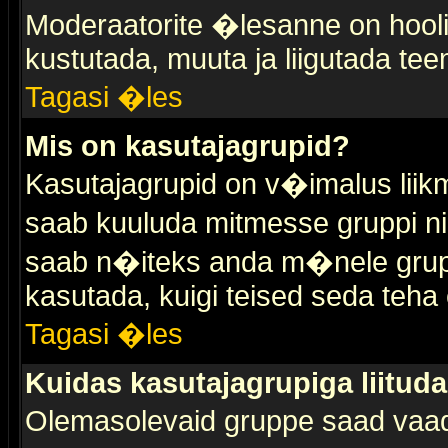
Moderaatorite �lesanne on hooli
kustutada, muuta ja liigutada tee
Tagasi �les
Mis on kasutajagrupid?
Kasutajagrupid on v�imalus liik
saab kuuluda mitmesse gruppi nin
saab n�iteks anda m�nele grup
kasutada, kuigi teised seda teha 
Tagasi �les
Kuidas kasutajagrupiga liitud
Olemasolevaid gruppe saad vaa