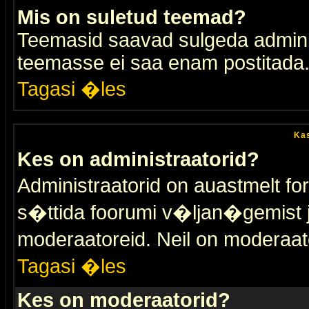
Mis on suletud teemad?
Teemasid saavad sulgeda adminis
teemasse ei saa enam postitada
Tagasi �les
Kas
Kes on administraatorid?
Administraatorid on auastmelt 
s�ttida foorumi v�ljan�gemist
moderaatoreid. Neil on moderaat
Tagasi �les
Kes on moderaatorid?