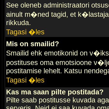
See oleneb administraatori otsuse
ainult m�ned tagid, et k�lastaja
rikkuda.
Tagasi �les
Mis on smailid?
Smailid ehk emotikonid on v�ikse
postituses oma emotsioone v�lje
postitamise lehelt. Katsu nendega 
Tagasi �les
Kas ma saan pilte postitada?
Pilte saab postitusse kuvada ag
serveris. Neid ei saa kuvada oma 