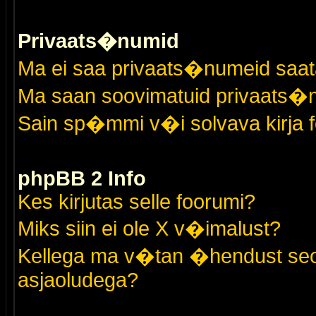
Privaats�numid
Ma ei saa privaats�numeid saat
Ma saan soovimatuid privaats�
Sain sp�mmi v�i solvava kirja 
phpBB 2 Info
Kes kirjutas selle foorumi?
Miks siin ei ole X v�imalust?
Kellega ma v�tan �hendust seo
asjaoludega?