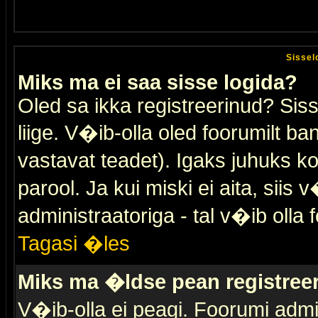
Sissel
Miks ma ei saa sisse logida?
Oled sa ikka registreerinud? Sis
liige. V�ib-olla oled foorumilt ban
vastavat teadet). Igaks juhuks ko
parool. Ja kui miski ei aita, sii
administraatoriga - tal v�ib olla 
Tagasi �les
Miks ma �ldse pean registre
V�ib-olla ei peagi. Foorumi admi