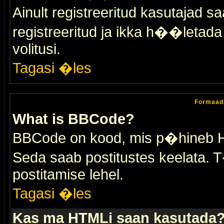
Ainult registreeritud kasutajad 
registreeritud ja ikka h��letada ei
volitusi.
Tagasi �les
Formaad
What is BBCode?
BBCode on kood, mis p�hineb HTM
Seda saab postitustes keelata. T
postitamise lehel.
Tagasi �les
Kas ma HTMLi saan kasutada