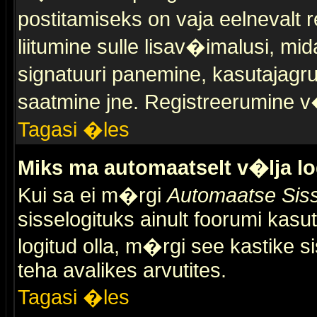
postitamiseks on vaja eelnevalt r
liitumine sulle lisav�imalusi, mid
signatuuri panemine, kasutajagr
saatmine jne. Registreerumine v�
Tagasi �les
Miks ma automaatselt v�lja l
Kui sa ei m�rgi
Automaatse Siss
sisselogituks ainult foorumi kasu
logitud olla, m�rgi see kastike s
teha avalikes arvutites.
Tagasi �les