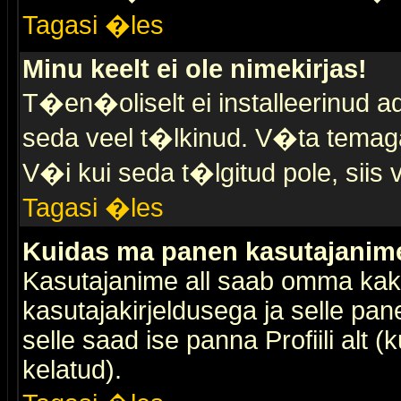
Tagasi �les
Minu keelt ei ole nimekirjas!
T�en�oliselt ei installeerinud ad
seda veel t�lkinud. V�ta temaga 
V�i kui seda t�lgitud pole, siis 
Tagasi �les
Kuidas ma panen kasutajanime 
Kasutajanime all saab omma kaks
kasutajakirjeldusega ja selle pan
selle saad ise panna Profiili alt 
kelatud).