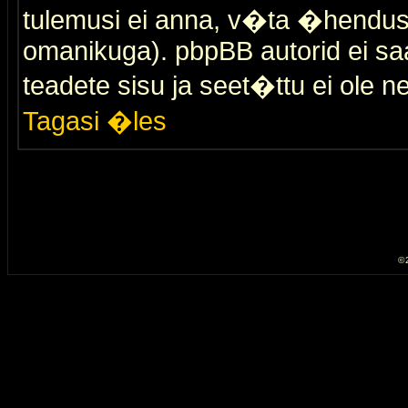
tulemusi ei anna, v�ta �hendus
omanikuga). pbpBB autorid ei saa
teadete sisu ja seet�ttu ei ole n
Tagasi �les
© 