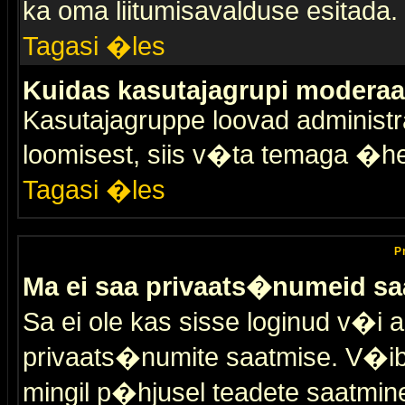
ka oma liitumisavalduse esitada.
Tagasi �les
Kuidas kasutajagrupi moderaa
Kasutajagruppe loovad administra
loomisest, siis v�ta temaga �h
Tagasi �les
P
Ma ei saa privaats�numeid sa
Sa ei ole kas sisse loginud v�i 
privaats�numite saatmise. V�ib ka
mingil p�hjusel teadete saatmin