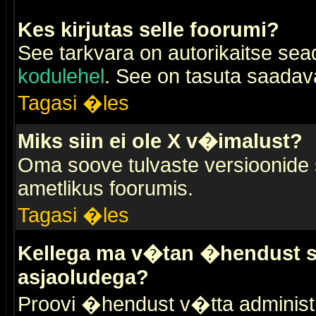
Kes kirjutas selle foorumi?
See tarkvara on autorikaitse sea
kodulehel
. See on tasuta saadaval
Tagasi �les
Miks siin ei ole X v�imalust?
Oma soove tulvaste versioonide
ametlikus foorumis.
Tagasi �les
Kellega ma v�tan �hendust se
asjaoludega?
Proovi �hendust v�tta administr