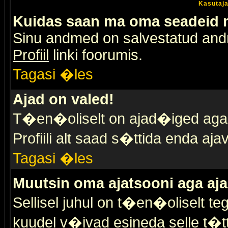
Kasutaja
Kuidas saan ma oma seadeid
Sinu andmed on salvestatud an
Profiil
linki foorumis.
Tagasi �les
Ajad on valed!
T�en�oliselt on ajad�iged aga s
Profiili alt saad s�ttida enda a
Tagasi �les
Muutsin oma ajatsooni aga aja
Sellisel juhul on t�en�oliselt t
kuudel v�ivad esineda selle t�t