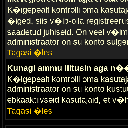
K�igepealt kontrolli oma kasutaja
�iged, siis v�ib-olla registreer
saadetud juhiseid. On veel v�ima
administraator on su konto sulge
Tagasi �les
Kunagi ammu liitusin aga n��
K�igepealt kontrolli oma kasutaj
administraator on su konto kustu
ebkaaktiivseid kasutajaid, et v
Tagasi �les