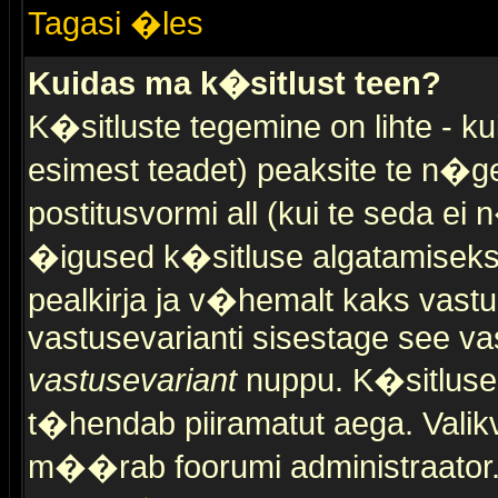
Tagasi �les
Kuidas ma k�sitlust teen?
K�sitluste tegemine on lihte - 
esimest teadet) peaksite te n�g
postitusvormi all (kui te seda ei 
�igused k�sitluse algatamiseks)
pealkirja ja v�hemalt kaks vast
vastusevarianti sisestage see va
vastusevariant
nuppu. K�sitlusel
t�hendab piiramatut aega. Valikva
m��rab foorumi administraator