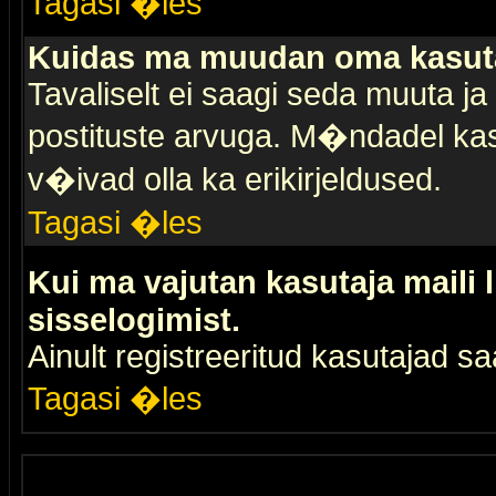
Tagasi �les
Kuidas ma muudan oma kasuta
Tavaliselt ei saagi seda muuta j
postituste arvuga. M�ndadel kas
v�ivad olla ka erikirjeldused.
Tagasi �les
Kui ma vajutan kasutaja maili 
sisselogimist.
Ainult registreeritud kasutajad 
Tagasi �les