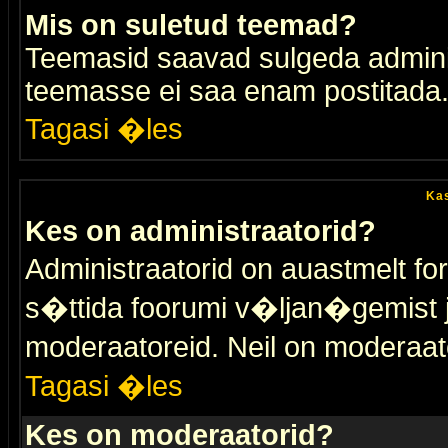
Mis on suletud teemad?
Teemasid saavad sulgeda adminis
teemasse ei saa enam postitada
Tagasi �les
Kas
Kes on administraatorid?
Administraatorid on auastmelt 
s�ttida foorumi v�ljan�gemist
moderaatoreid. Neil on moderaat
Tagasi �les
Kes on moderaatorid?