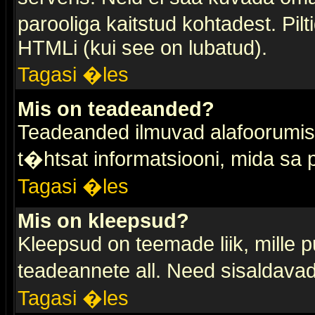
parooliga kaitstud kohtadest. Pi
HTMLi (kui see on lubatud).
Tagasi �les
Mis on teadeanded?
Teadeanded ilmuvad alafoorumis t
t�htsat informatsiooni, mida sa
Tagasi �les
Mis on kleepsud?
Kleepsud on teemade liik, mille 
teadeannete all. Need sisaldavad 
Tagasi �les