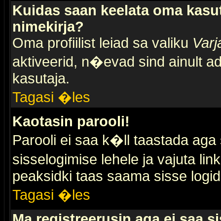
Kuidas saan keelata oma kasut
nimekirja?
Oma profiilist leiad sa valiku
Varj
aktiveerid, n�evad sind ainult ad
kasutaja.
Tagasi �les
Kaotasin parooli!
Parooli ei saa k�ll taastada aga
sisselogimise lehele ja vajuta lin
peaksidki taas saama sisse logid
Tagasi �les
Ma registreerusin aga ei saa si