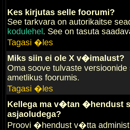
Kes kirjutas selle foorumi?
See tarkvara on autorikaitse sea
kodulehel
. See on tasuta saadaval
Tagasi �les
Miks siin ei ole X v�imalust?
Oma soove tulvaste versioonide
ametlikus foorumis.
Tagasi �les
Kellega ma v�tan �hendust se
asjaoludega?
Proovi �hendust v�tta administr