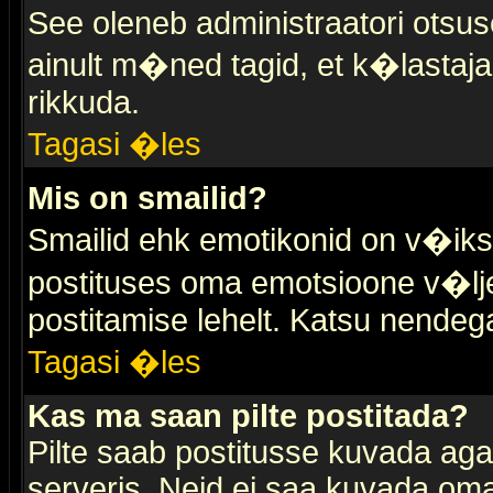
See oleneb administraatori otsuse
ainult m�ned tagid, et k�lastaja
rikkuda.
Tagasi �les
Mis on smailid?
Smailid ehk emotikonid on v�ikse
postituses oma emotsioone v�lje
postitamise lehelt. Katsu nendega 
Tagasi �les
Kas ma saan pilte postitada?
Pilte saab postitusse kuvada ag
serveris. Neid ei saa kuvada oma 