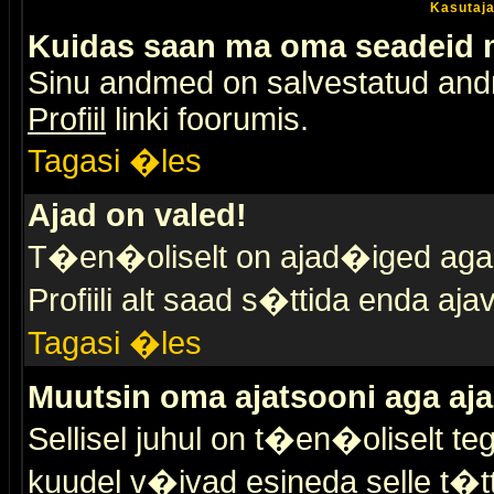
Kasutaja
Kuidas saan ma oma seadeid
Sinu andmed on salvestatud an
Profiil
linki foorumis.
Tagasi �les
Ajad on valed!
T�en�oliselt on ajad�iged aga s
Profiili alt saad s�ttida enda a
Tagasi �les
Muutsin oma ajatsooni aga aja
Sellisel juhul on t�en�oliselt t
kuudel v�ivad esineda selle t�t