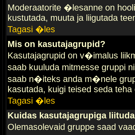
Moderaatorite �lesanne on hooli
kustutada, muuta ja liigutada tee
Tagasi �les
Mis on kasutajagrupid?
Kasutajagrupid on v�imalus liik
saab kuuluda mitmesse gruppi nin
saab n�iteks anda m�nele grup
kasutada, kuigi teised seda teha 
Tagasi �les
Kuidas kasutajagrupiga liitud
Olemasolevaid gruppe saad vaa