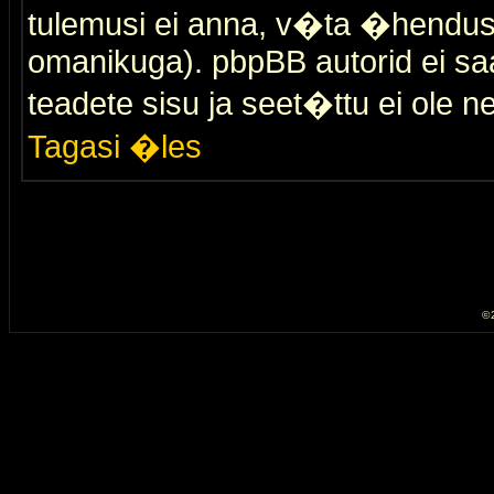
tulemusi ei anna, v�ta �hendus
omanikuga). pbpBB autorid ei saa
teadete sisu ja seet�ttu ei ole n
Tagasi �les
© 