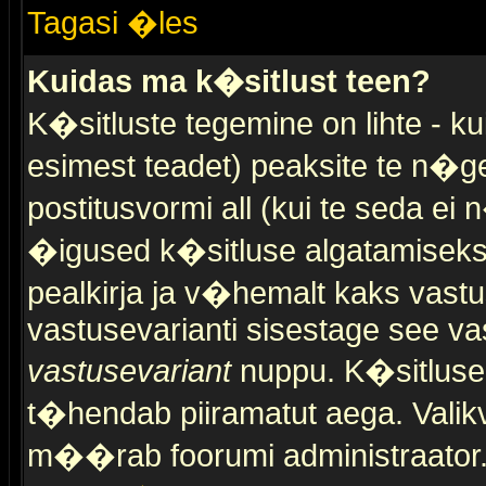
Tagasi �les
Kuidas ma k�sitlust teen?
K�sitluste tegemine on lihte - 
esimest teadet) peaksite te n�g
postitusvormi all (kui te seda ei 
�igused k�sitluse algatamiseks)
pealkirja ja v�hemalt kaks vast
vastusevarianti sisestage see va
vastusevariant
nuppu. K�sitlusel
t�hendab piiramatut aega. Valikva
m��rab foorumi administraator