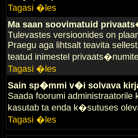
Tagasi �les
Ma saan soovimatuid privaat
Tulevastes versioonides on plaan
Praegu aga lihtsalt teavita selles
teatud inimestel privaats�numit
Tagasi �les
Sain sp�mmi v�i solvava kirj
Saada foorumi administraatorile k
kasutab ta enda k�sutuses olev
Tagasi �les