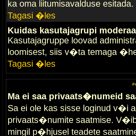
ka oma liitumisavalduse esitada.
Tagasi �les
Kuidas kasutajagrupi moderaa
Kasutajagruppe loovad administra
loomisest, siis v�ta temaga �h
Tagasi �les
P
Ma ei saa privaats�numeid sa
Sa ei ole kas sisse loginud v�i 
privaats�numite saatmise. V�ib ka
mingil p�hjusel teadete saatmin