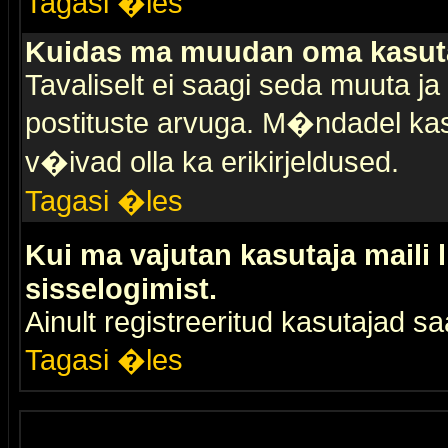
Tagasi �les
Kuidas ma muudan oma kasuta
Tavaliselt ei saagi seda muuta j
postituste arvuga. M�ndadel kas
v�ivad olla ka erikirjeldused.
Tagasi �les
Kui ma vajutan kasutaja maili 
sisselogimist.
Ainult registreeritud kasutajad 
Tagasi �les