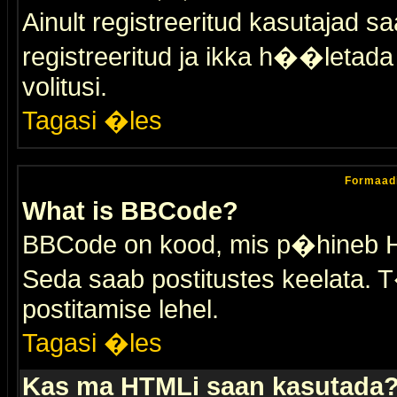
Ainult registreeritud kasutajad 
registreeritud ja ikka h��letada ei
volitusi.
Tagasi �les
Formaad
What is BBCode?
BBCode on kood, mis p�hineb HTM
Seda saab postitustes keelata. T
postitamise lehel.
Tagasi �les
Kas ma HTMLi saan kasutada