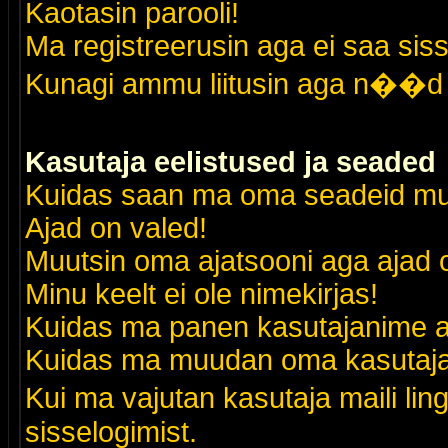
Kaotasin parooli!
Ma registreerusin aga ei saa siss
Kunagi ammu liitusin aga n��d 
Kasutaja eelistused ja seaded
Kuidas saan ma oma seadeid m
Ajad on valed!
Muutsin oma ajatsooni aga ajad o
Minu keelt ei ole nimekirjas!
Kuidas ma panen kasutajanime al
Kuidas ma muudan oma kasutajak
Kui ma vajutan kasutaja maili lin
sisselogimist.