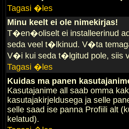
Tagasi �les
Minu keelt ei ole nimekirjas!
T�en�oliselt ei installeerinud ad
seda veel t�lkinud. V�ta temaga 
V�i kui seda t�lgitud pole, siis 
Tagasi �les
Kuidas ma panen kasutajanime 
Kasutajanime all saab omma kaks
kasutajakirjeldusega ja selle pan
selle saad ise panna Profiili alt 
kelatud).