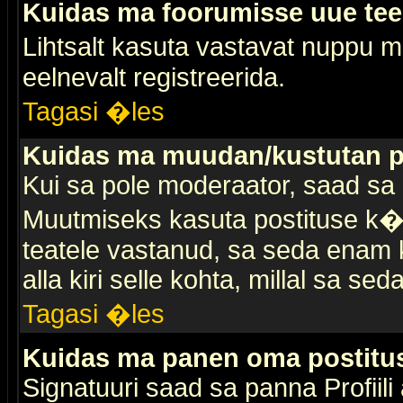
Kuidas ma foorumisse uue te
Lihtsalt kasuta vastavat nuppu mi
eelnevalt registreerida.
Tagasi �les
Kuidas ma muudan/kustutan p
Kui sa pole moderaator, saad sa 
Muutmiseks kasuta postituse k�r
teatele vastanud, sa seda enam k
alla kiri selle kohta, millal sa sed
Tagasi �les
Kuidas ma panen oma postitus
Signatuuri saad sa panna Profiili a