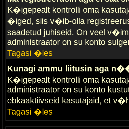
K�igepealt kontrolli oma kasutaja
�iged, siis v�ib-olla registreer
saadetud juhiseid. On veel v�ima
administraator on su konto sulge
Tagasi �les
Kunagi ammu liitusin aga n��
K�igepealt kontrolli oma kasutaj
administraator on su konto kustu
ebkaaktiivseid kasutajaid, et v
Tagasi �les