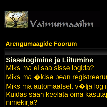
Arengumaagide Foorum
Sisselogimine ja Liitumine
Miks ma ei saa sisse logida?
Miks ma �ldse pean registreer
Miks ma automaatselt v�lja logi
Kuidas saan keelata oma kasutaja
nimekirja?