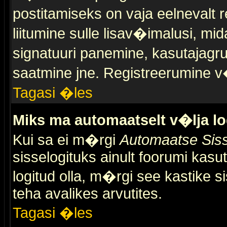
postitamiseks on vaja eelnevalt r
liitumine sulle lisav�imalusi, mid
signatuuri panemine, kasutajagr
saatmine jne. Registreerumine v�
Tagasi �les
Miks ma automaatselt v�lja l
Kui sa ei m�rgi
Automaatse Siss
sisselogituks ainult foorumi kasu
logitud olla, m�rgi see kastike s
teha avalikes arvutites.
Tagasi �les