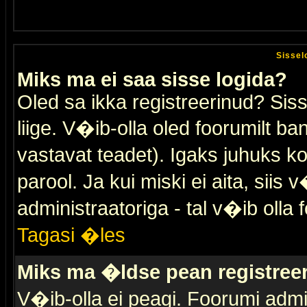
Sissel
Miks ma ei saa sisse logida?
Oled sa ikka registreerinud? Sis
liige. V�ib-olla oled foorumilt ban
vastavat teadet). Igaks juhuks ko
parool. Ja kui miski ei aita, sii
administraatoriga - tal v�ib olla 
Tagasi �les
Miks ma �ldse pean registre
V�ib-olla ei peagi. Foorumi admi