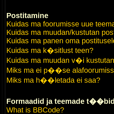
Postitamine
Kuidas ma foorumisse uue teem
Kuidas ma muudan/kustutan post
Kuidas ma panen oma postitusele
Kuidas ma k�sitlust teen?
Kuidas ma muudan v�i kustutan
Miks ma ei p��se alafoorumis
Miks ma h��letada ei saa?
Formaadid ja teemade t��bi
What is BBCode?