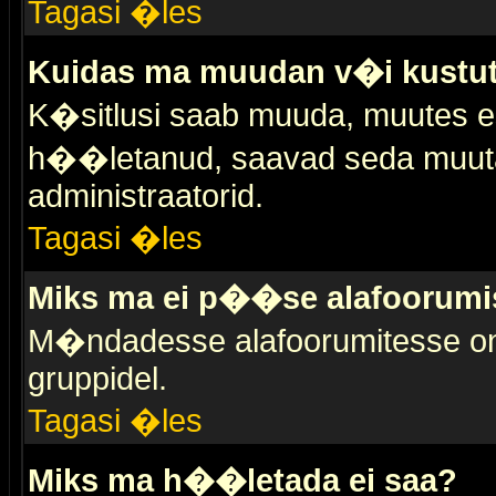
Tagasi �les
Kuidas ma muudan v�i kustut
K�sitlusi saab muuda, muutes esi
h��letanud, saavad seda muuta 
administraatorid.
Tagasi �les
Miks ma ei p��se alafoorumi
M�ndadesse alafoorumitesse on 
gruppidel.
Tagasi �les
Miks ma h��letada ei saa?