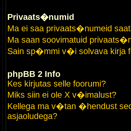
Privaats�numid
Ma ei saa privaats�numeid saat
Ma saan soovimatuid privaats�
Sain sp�mmi v�i solvava kirja 
phpBB 2 Info
Kes kirjutas selle foorumi?
Miks siin ei ole X v�imalust?
Kellega ma v�tan �hendust seo
asjaoludega?