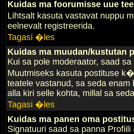
Kuidas ma foorumisse uue te
Lihtsalt kasuta vastavat nuppu mi
eelnevalt registreerida.
Tagasi �les
Kuidas ma muudan/kustutan p
Kui sa pole moderaator, saad sa 
Muutmiseks kasuta postituse k�r
teatele vastanud, sa seda enam k
alla kiri selle kohta, millal sa sed
Tagasi �les
Kuidas ma panen oma postitus
Signatuuri saad sa panna Profiili a