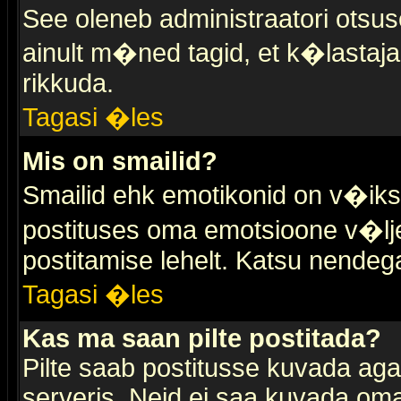
See oleneb administraatori otsuse
ainult m�ned tagid, et k�lastaja
rikkuda.
Tagasi �les
Mis on smailid?
Smailid ehk emotikonid on v�ikse
postituses oma emotsioone v�lje
postitamise lehelt. Katsu nendega 
Tagasi �les
Kas ma saan pilte postitada?
Pilte saab postitusse kuvada ag
serveris. Neid ei saa kuvada oma 