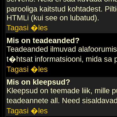
parooliga kaitstud kohtadest. Pi
HTMLi (kui see on lubatud).
Tagasi �les
Mis on teadeanded?
Teadeanded ilmuvad alafoorumis t
t�htsat informatsiooni, mida sa
Tagasi �les
Mis on kleepsud?
Kleepsud on teemade liik, mille 
teadeannete all. Need sisaldavad 
Tagasi �les