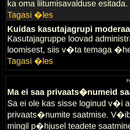
ka oma liitumisavalduse esitada.
Tagasi �les
Kuidas kasutajagrupi moderaa
Kasutajagruppe loovad administra
loomisest, siis v�ta temaga �h
Tagasi �les
P
Ma ei saa privaats�numeid sa
Sa ei ole kas sisse loginud v�i 
privaats�numite saatmise. V�ib ka
mingil p�hjusel teadete saatmin