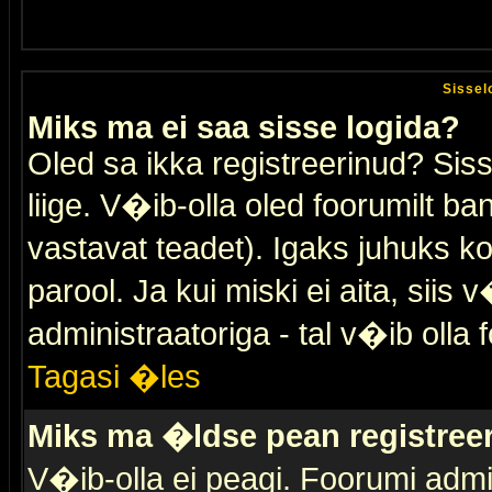
Sissel
Miks ma ei saa sisse logida?
Oled sa ikka registreerinud? Sis
liige. V�ib-olla oled foorumilt ban
vastavat teadet). Igaks juhuks ko
parool. Ja kui miski ei aita, sii
administraatoriga - tal v�ib olla 
Tagasi �les
Miks ma �ldse pean registre
V�ib-olla ei peagi. Foorumi admi