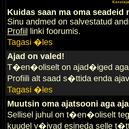
Kasutaja
Kuidas saan ma oma seadeid
Sinu andmed on salvestatud an
Profiil
linki foorumis.
Tagasi �les
Ajad on valed!
T�en�oliselt on ajad�iged aga s
Profiili alt saad s�ttida enda a
Tagasi �les
Muutsin oma ajatsooni aga aja
Sellisel juhul on t�en�oliselt t
kuudel v�ivad esineda selle t�t