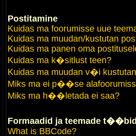
Postitamine
Kuidas ma foorumisse uue teem
Kuidas ma muudan/kustutan post
Kuidas ma panen oma postitusele
Kuidas ma k�sitlust teen?
Kuidas ma muudan v�i kustutan
Miks ma ei p��se alafoorumis
Miks ma h��letada ei saa?
Formaadid ja teemade t��bi
What is BBCode?