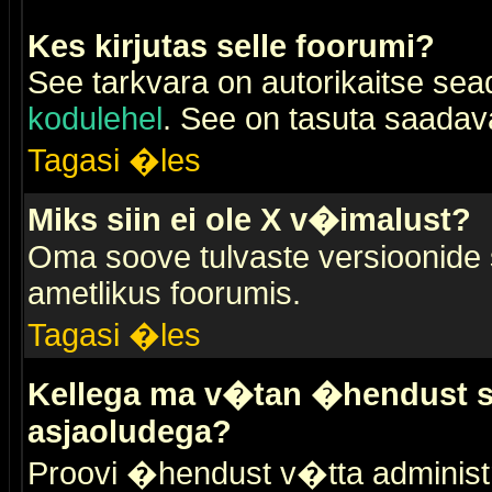
Kes kirjutas selle foorumi?
See tarkvara on autorikaitse sea
kodulehel
. See on tasuta saadaval
Tagasi �les
Miks siin ei ole X v�imalust?
Oma soove tulvaste versioonide
ametlikus foorumis.
Tagasi �les
Kellega ma v�tan �hendust se
asjaoludega?
Proovi �hendust v�tta administr