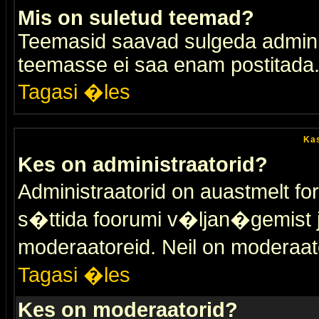
Mis on suletud teemad?
Teemasid saavad sulgeda adminis
teemasse ei saa enam postitada
Tagasi �les
Kas
Kes on administraatorid?
Administraatorid on auastmelt 
s�ttida foorumi v�ljan�gemist
moderaatoreid. Neil on moderaat
Tagasi �les
Kes on moderaatorid?