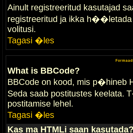
Ainult registreeritud kasutajad 
registreeritud ja ikka h��letada ei
volitusi.
Tagasi �les
Formaad
What is BBCode?
BBCode on kood, mis p�hineb HTM
Seda saab postitustes keelata. T
postitamise lehel.
Tagasi �les
Kas ma HTMLi saan kasutada