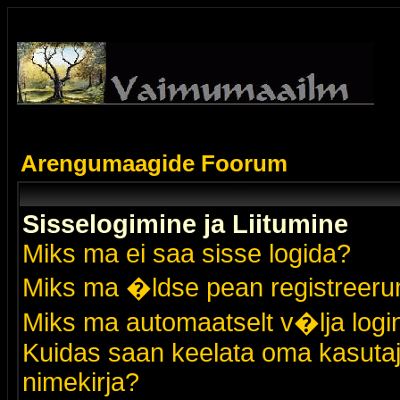
Arengumaagide Foorum
Sisselogimine ja Liitumine
Miks ma ei saa sisse logida?
Miks ma �ldse pean registreer
Miks ma automaatselt v�lja logi
Kuidas saan keelata oma kasutaja
nimekirja?