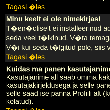
Tagasi �les
Minu keelt ei ole nimekirjas!
T�en�oliselt ei installeerinud ad
seda veel t�lkinud. V�ta temaga 
V�i kui seda t�lgitud pole, siis 
Tagasi �les
Kuidas ma panen kasutajanime 
Kasutajanime all saab omma kaks
kasutajakirjeldusega ja selle pan
selle saad ise panna Profiili alt 
kelatud).