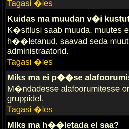
Tagasi �les
Kuidas ma muudan v�i kustut
K�sitlusi saab muuda, muutes esi
h��letanud, saavad seda muuta 
administraatorid.
Tagasi �les
Miks ma ei p��se alafoorumi
M�ndadesse alafoorumitesse on 
gruppidel.
Tagasi �les
Miks ma h��letada ei saa?