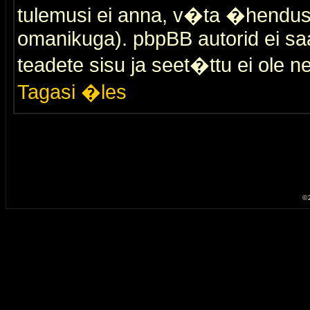
tulemusi ei anna, v�ta �hendus
omanikuga). pbpBB autorid ei saa
teadete sisu ja seet�ttu ei ole n
Tagasi �les
© 