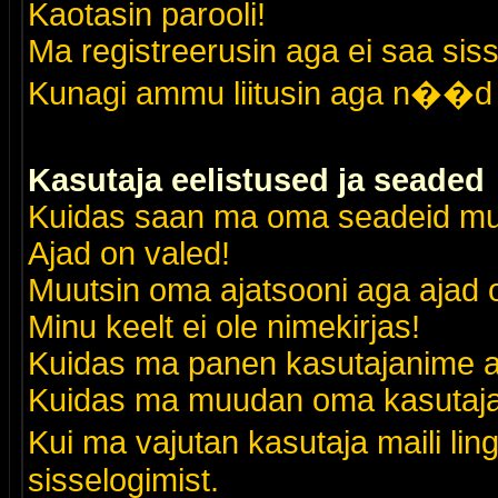
Kaotasin parooli!
Ma registreerusin aga ei saa siss
Kunagi ammu liitusin aga n��d 
Kasutaja eelistused ja seaded
Kuidas saan ma oma seadeid m
Ajad on valed!
Muutsin oma ajatsooni aga ajad o
Minu keelt ei ole nimekirjas!
Kuidas ma panen kasutajanime al
Kuidas ma muudan oma kasutajak
Kui ma vajutan kasutaja maili lin
sisselogimist.