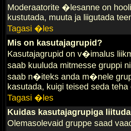
Moderaatorite �lesanne on hooli
kustutada, muuta ja liigutada tee
Tagasi �les
Mis on kasutajagrupid?
Kasutajagrupid on v�imalus liik
saab kuuluda mitmesse gruppi nin
saab n�iteks anda m�nele grup
kasutada, kuigi teised seda teha 
Tagasi �les
Kuidas kasutajagrupiga liitud
Olemasolevaid gruppe saad vaa