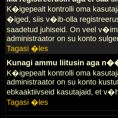
K�igepealt kontrolli oma kasutaja
�iged, siis v�ib-olla registreer
saadetud juhiseid. On veel v�ima
administraator on su konto sulge
Tagasi �les
Kunagi ammu liitusin aga n��
K�igepealt kontrolli oma kasutaj
administraator on su konto kustu
ebkaaktiivseid kasutajaid, et v
Tagasi �les