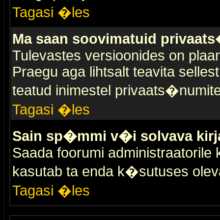
Tagasi �les
Ma saan soovimatuid privaat
Tulevastes versioonides on plaan
Praegu aga lihtsalt teavita selles
teatud inimestel privaats�numit
Tagasi �les
Sain sp�mmi v�i solvava kirj
Saada foorumi administraatorile k
kasutab ta enda k�sutuses olev
Tagasi �les