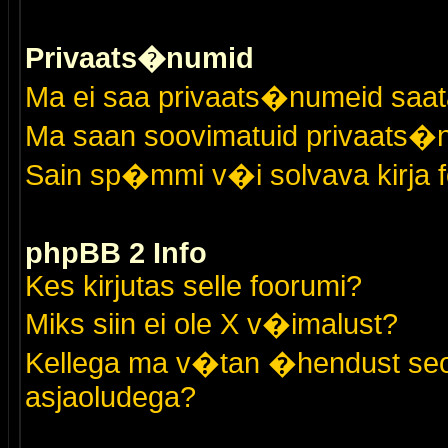
Privaats�numid
Ma ei saa privaats�numeid saat
Ma saan soovimatuid privaats�
Sain sp�mmi v�i solvava kirja 
phpBB 2 Info
Kes kirjutas selle foorumi?
Miks siin ei ole X v�imalust?
Kellega ma v�tan �hendust seo
asjaoludega?