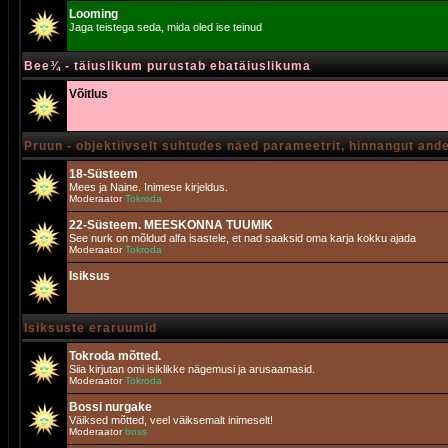
Looming
Jaga teistega seda, mida oled ise teinud
Bee¾ - täiuslikum purustab ebatäiuslikuma
Võitlus
Pruun - objektiivselt suhtudes näed parameetrit, hinnangut and
18-Süsteem
Mees ja Naine. Inimese kirjeldus.
Moderaator
Tokroda
22-Süsteem. MEESKONNA TUUMIK
See nurk on mõldud alfa isastele, et nad saaksid oma karja kokku ajada
Moderaator
Tokroda
Isiksus
Isiksuste eraruumid
Tokroda mõtted.
Siia kirjutan omi isiklikke nägemusi ja arusaamasid.
Moderaator
Tokroda
Bossi nurgake
Väiksed mõtted, veel väiksemalt inimeselt!
Moderaator
boss