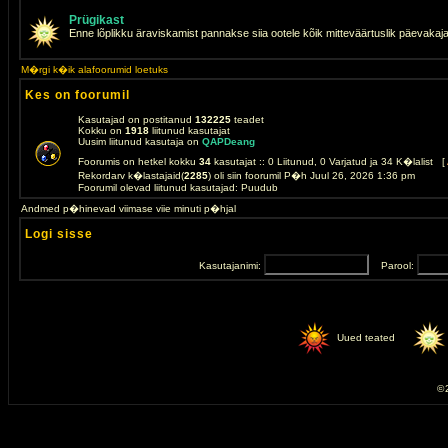
Prügikast
Enne lõplikku äraviskamist pannakse siia ootele kõik mitteväärtuslik päevakaj
M�rgi k�ik alafoorumid loetuks
Kes on foorumil
Kasutajad on postitanud
132225
teadet
Kokku on
1918
liitunud kasutajat
Uusim liitunud kasutaja on
QAPDeang
Foorumis on hetkel kokku
34
kasutajat :: 0 Liitunud, 0 Varjatud ja 34 K�lalist [
Rekordarv k�lastajaid(
2285
) oli siin foorumil P�h Juul 26, 2026 1:36 pm
Foorumil olevad liitunud kasutajad: Puudub
Andmed p�hinevad viimase viie minuti p�hjal
Logi sisse
Kasutajanimi:
Parool:
Uued teated
© 