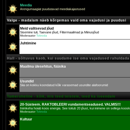
Meedia
Arengumaagiat puudutavad meediakajastused
Valge - madalam näeb kõrgemas vaid oma vajadusi ja puudusi
Meid valitsevad jõud
Sisemine tuli, Taevane jõud, Filtermaailmad ja Miinusjõud
Moderaator
Tokroda
Juhtimine
Hall - sõltuvus kaob, kui suudame ise oma vajadused rahuldada
Maailma ülesehitus, füüsika
Usundid
Siia on kokku koondatud kõik varasemad usundite alafoorumid
Tumeroheline - kõik, mis teed teistele, teed ka iseendale
20-Süsteem. RAKTOBLEERI vundamentseadused. VALMIS!!!
Inimkeha hoiab koos energia. See toitub 20 jõust, kui inimene on sellega koosk
Moderaator
Tokroda
Kultuur