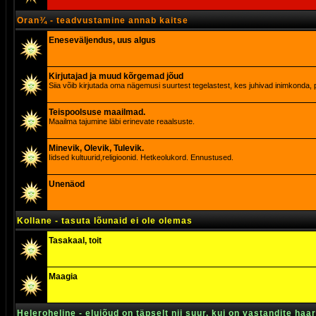
Oran¾ - teadvustamine annab kaitse
Eneseväljendus, uus algus
Kirjutajad ja muud kõrgemad jõud
Siia võib kirjutada oma nägemusi suurtest tegelastest, kes juhivad inimkonda, p
Teispoolsuse maailmad.
Maailma tajumine läbi erinevate reaalsuste.
Minevik, Olevik, Tulevik.
Iidsed kultuurid,religioonid. Hetkeolukord. Ennustused.
Unenäod
Kollane - tasuta lõunaid ei ole olemas
Tasakaal, toit
Maagia
Heleroheline - elujõud on täpselt nii suur, kui on vastandite haa