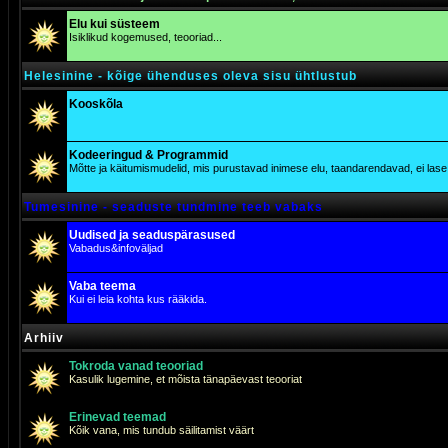
Elu kui süsteem
Isiklikud kogemused, teooriad...
Helesinine - kõige ühenduses oleva sisu ühtlustub
Kooskõla
Kodeeringud & Programmid
Mõtte ja käitumismudelid, mis purustavad inimese elu, taandarendavad, ei lase j
Tumesinine - seaduste tundmine teeb vabaks
Uudised ja seaduspärasused
Vabadus&infoväljad
Vaba teema
Kui ei leia kohta kus rääkida.
Arhiiv
Tokroda vanad teooriad
Kasulik lugemine, et mõista tänapäevast teooriat
Erinevad teemad
Kõik vana, mis tundub säilitamist väärt