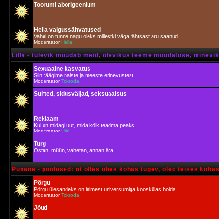
Toorumi aborigeenium
Hella valgussähvatused
Vahel on tunne nagu oleks millestki väga tähtsast aru saanud
Moderaator
Hella
Lilla - tulevik muudab meid, olevikus teeme muudatuse, minevik 
Sexuaalne kasvatus
Siin räägime naiste ja meeste erinevustest.
Moderaator
Tokroda
Suhted, sidusväljad, seksuaalsus
Reklaam
Kui on midagi uut, mida kõik teadma peaks.
Moderaator
Urki
Turg
Ostan, müün, vahetan, annan ära
Punane - poolused: nt olles ühes kohas tugev, oled teises koha
Põrgu
Põrgu ülesandeks on inimest universumiga kooskõlas hoida.
Moderaator
Tokroda
Jõud