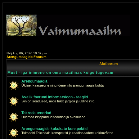
Nelj Aug 06, 2026 10:39 pm
Arengumaagide Foorum
Alafoorum
Must - iga inimene on oma maailmas kõige tugevam
Arengumaagia
Üldine, kaasaegne ning tõene info arengumaagia kohta
Avalik foorumi informatsioon - reeglid
Siin on seadused, mida tuleb järgida ja üldine info.
Tokroda teooriad
Uuemad kirjapandud teooriad ja avaldused
Arengumaagide kokukate konspektid
Tsitaadid Tokrodalt, konspektid ja raadiosaadete kokkuvõtted